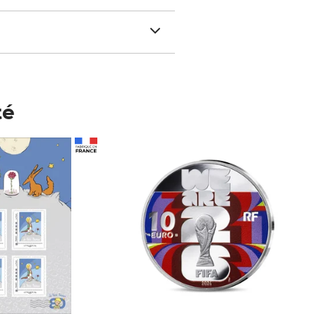
té
Prix 148,00€