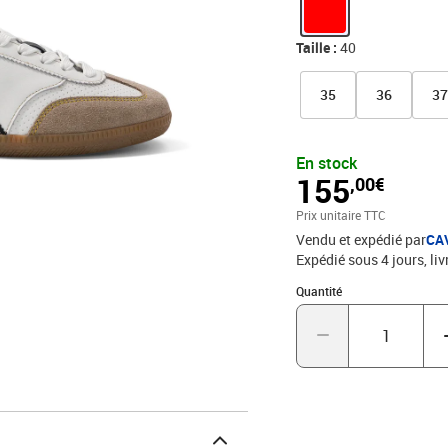
son pantalon, les ailes
moustache et un œillet v
détails asymétriques son
Taille :
40
irréductibles héros de R
inversés… Potion magiqu
35
36
3
En stock
155
,00€
Prix unitaire TTC
Vendu et expédié par
CA
Expédié sous 4 jours
liv
Quantité : 1
Quantité