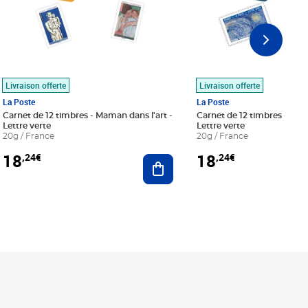
Livraison offerte
Livraison offerte
La Poste
La Poste
Carnet de 12 timbres - Maman dans l'art -
Carnet de 12 timbres - Le bl
Lettre verte
Lettre verte
20g / France
20g / France
18
18
,24€
,24€
r au panier
Ajouter au panier