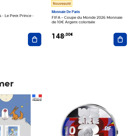
Nouveauté
Monnaie De Paris
 - Le Petit Prince -
FIFA – Coupe du Monde 2026 Monnaie
de 10€ Argent colorisée
148
,00€
Ajouter au panier
Ajoute
mer
Prix 148,00€