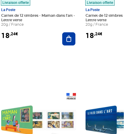
Livraison offerte
Livraison offerte
La Poste
La Poste
Carnet de 12 timbres - Maman dans l'art -
Carnet de 12 timbres - Le bl
Lettre verte
Lettre verte
20g / France
20g / France
18
18
,24€
,24€
r au panier
Ajouter au panier
Prix 18,24€
Prix 18,24€