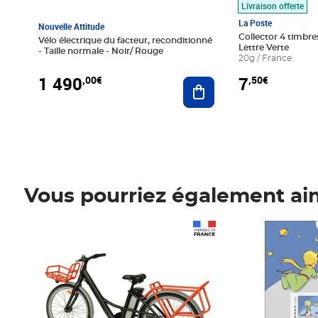
Livraison offerte
La Poste
Nouvelle Attitude
Collector 4 timbres
Vélo électrique du facteur, reconditionné
Lettre Verte
- Taille normale - Noir/ Rouge
20g / France
1 490
7
,00€
,50€
Ajouter au panier
Vous pourriez également ai
Prix 1 490,00€
Prix 7,50€