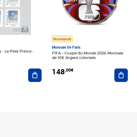
Nouveauté
Monnaie De Paris
 - Le Petit Prince -
FIFA – Coupe du Monde 2026 Monnaie
de 10€ Argent colorisée
148
,00€
Ajouter au panier
Ajoute