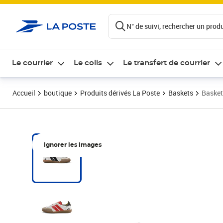
ontenu de la page
N° de suivi, rechercher un produi
Le courrier
Le colis
Le transfert de courrier
Accueil
boutique
Produits dérivés La Poste
Baskets
Basket
Ignorer les images