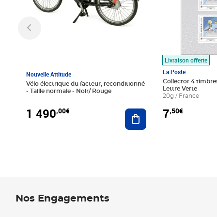
Livraison offerte
La Poste
Nouvelle Attitude
Collector 4 timbres
Vélo électrique du facteur, reconditionné
Lettre Verte
- Taille normale - Noir/ Rouge
20g / France
1 490
7
,00€
,50€
Ajouter au panier
Nos Engagements