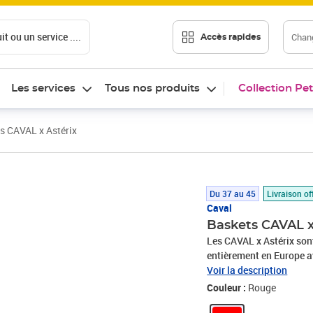
t ou un service ....
Chang
Accès rapides
Les services
Tous nos produits
Collection Pet
s CAVAL x Astérix
Prix 155,00€
Du 37 au 45
Livraison of
Caval
Baskets CAVAL x
Les CAVAL x Astérix son
entièrement en Europe a
Par Toutatis ! Dans un pe
Voir la description
sneakers à la gloire du 
Couleur :
Rouge
couleurs de la tenue d’As