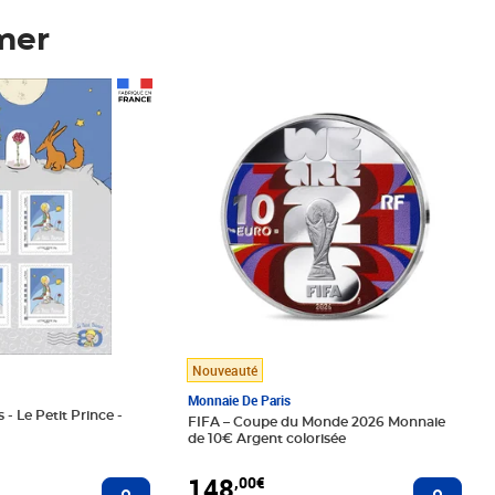
mer
Prix 148,00€
Nouveauté
Monnaie De Paris
 - Le Petit Prince -
FIFA – Coupe du Monde 2026 Monnaie
de 10€ Argent colorisée
148
,00€
Ajouter au panier
Ajoute