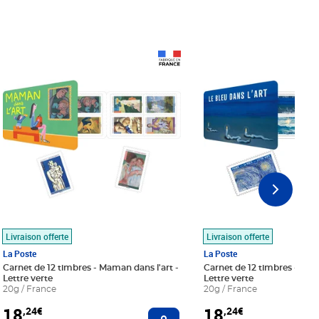
Prix 18,24€
Prix 18,24€
Livraison offerte
Livraison offerte
La Poste
La Poste
Carnet de 12 timbres - Maman dans l'art -
Carnet de 12 timbres - Le bl
Lettre verte
Lettre verte
20g / France
20g / France
18
18
,24€
,24€
r au panier
Ajouter au panier