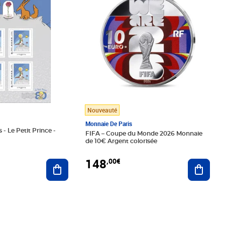
Nouveauté
Monnaie De Paris
 - Le Petit Prince -
FIFA – Coupe du Monde 2026 Monnaie
de 10€ Argent colorisée
148
,00€
Ajouter au panier
Ajoute