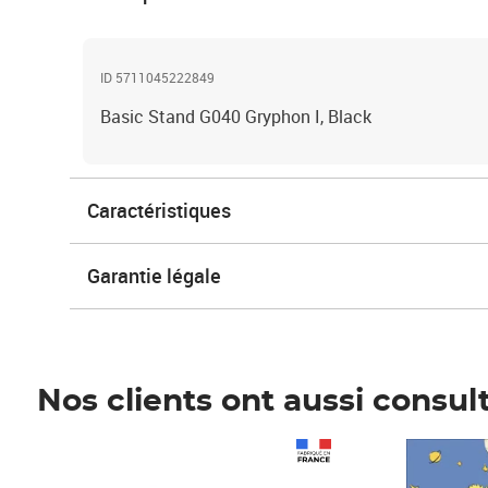
ID 5711045222849
Basic Stand G040 Gryphon I, Black
Caractéristiques
Garantie légale
Nos clients ont aussi consul
Prix 1 490,00€
Prix 7,50€