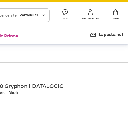
er de site :
Particulier
AIDE
SE CONNECTER
PANIER
Laposte.net
it Prince
40 Gryphon I DATALOGIC
n I, Black