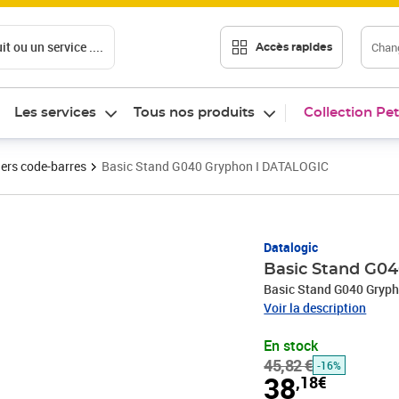
t ou un service ....
Chang
Accès rapides
Les services
Tous nos produits
Collection Pet
ers code-barres
Basic Stand G040 Gryphon I DATALOGIC
Prix barré 45,82 €
Prix 38,18€
Datalogic
Basic Stand G0
Basic Stand G040 Grypho
Voir la description
En stock
45,82 €
-16%
38
,18€