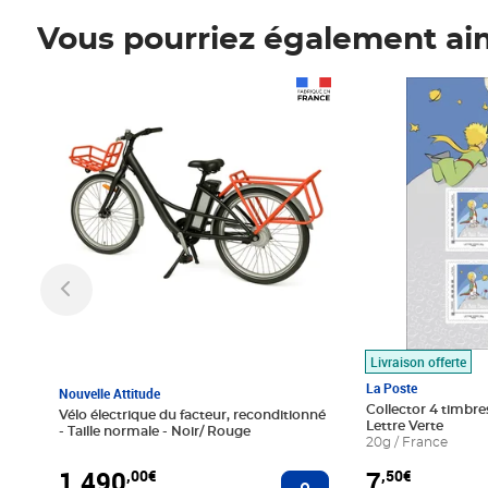
Vous pourriez également ai
Prix 1 490,00€
Prix 7,50€
Livraison offerte
La Poste
Nouvelle Attitude
Collector 4 timbres
Vélo électrique du facteur, reconditionné
Lettre Verte
- Taille normale - Noir/ Rouge
20g / France
1 490
7
,00€
,50€
Ajouter au panier