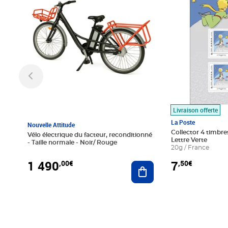
Livraison offerte
La Poste
Nouvelle Attitude
Collector 4 timbres
Vélo électrique du facteur, reconditionné
Lettre Verte
- Taille normale - Noir/ Rouge
20g / France
1 490
7
,00€
,50€
Ajouter au panier