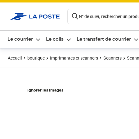
ontenu de la page
N° de suivi, rechercher un produi
Le courrier
Le colis
Le transfert de courrier
Accueil
boutique
Imprimantes et scanners
Scanners
Scann
Ignorer les images