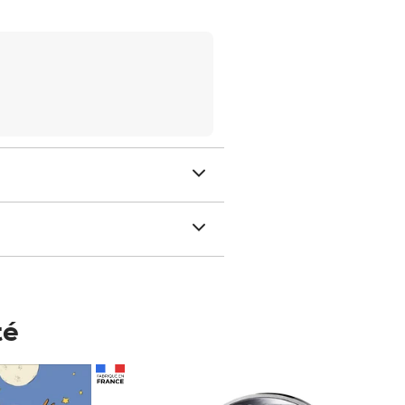
té
Prix 148,00€