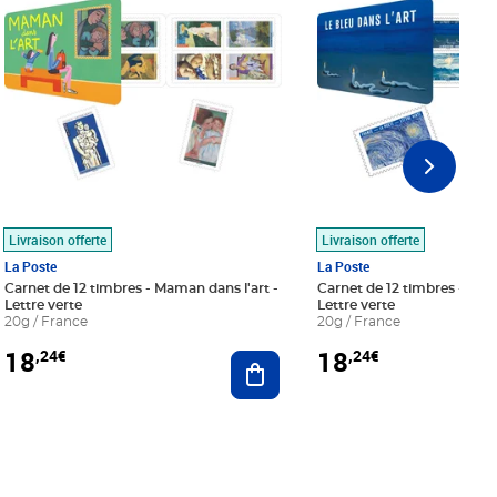
Livraison offerte
Livraison offerte
La Poste
La Poste
Carnet de 12 timbres - Maman dans l'art -
Carnet de 12 timbres - Le bl
Lettre verte
Lettre verte
20g / France
20g / France
18
18
,24€
,24€
r au panier
Ajouter au panier