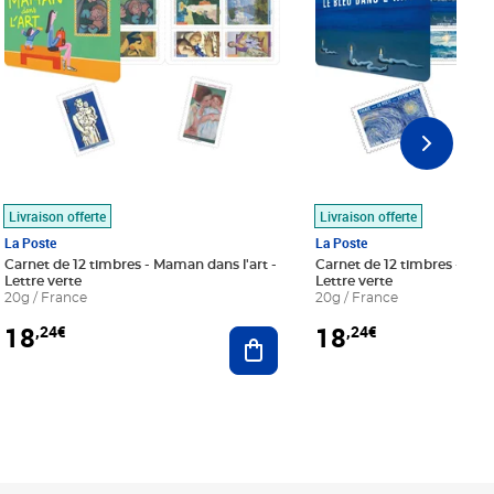
Livraison offerte
Livraison offerte
La Poste
La Poste
Carnet de 12 timbres - Maman dans l'art -
Carnet de 12 timbres - Le bl
Lettre verte
Lettre verte
20g / France
20g / France
18
18
,24€
,24€
r au panier
Ajouter au panier