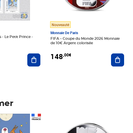
Nouveauté
Monnaie De Paris
 - Le Petit Prince -
FIFA – Coupe du Monde 2026 Monnaie
de 10€ Argent colorisée
148
,00€
Ajouter au panier
Ajoute
mer
Prix 148,00€