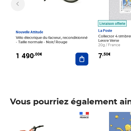
Livraison offerte
La Poste
Nouvelle Attitude
Collector 4 timbres
Vélo électrique du facteur, reconditionné
Lettre Verte
- Taille normale - Noir/ Rouge
20g / France
1 490
7
,00€
,50€
Ajouter au panier
Vous pourriez également ai
Prix 1 490,00€
Prix 7,50€