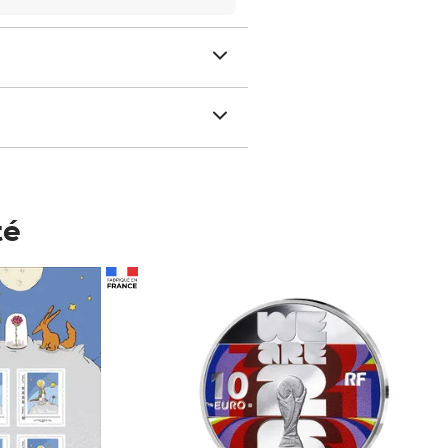
té
Prix 148,00€