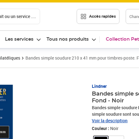
t ou un service ....
Chang
Accès rapides
Les services
Tous nos produits
Collection Pet
ilatéliques
Bandes simple soudure 210 x 41 mm pour timbres-poste. F
Prix barré 10,50 €
Prix 8,40€
Lindner
Bandes simple s
Fond - Noir
Bandes simple soudure P
simple soudure sont soud
maintenu par la soudure 
Voir la description
support: album, pages ne
Couleur :
Noir
vertical.- Elles protègen