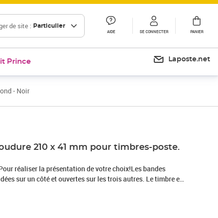
er de site :
Particulier
AIDE
SE CONNECTER
PANIER
Laposte.net
it Prince
ond - Noir
oudure 210 x 41 mm pour timbres-poste.
our réaliser la présentation de votre choix!Les bandes
ées sur un côté et ouvertes sur les trois autres. Le timbre est
de base et ainsi mieux aéré. - Elles s'adaptent sur tout
utres, etc.- Elles se placent dans les 2 sens: horizontal ou
t parfaitement vos timbres.- Elles sont d'un emploi très