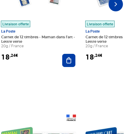
Livraison offerte
Livraison offerte
La Poste
La Poste
Carnet de 12 timbres - Maman dans l'art -
Carnet de 12 timbres - Le bl
Lettre verte
Lettre verte
20g / France
20g / France
18
18
,24€
,24€
r au panier
Ajouter au panier
Prix 18,24€
Prix 18,24€