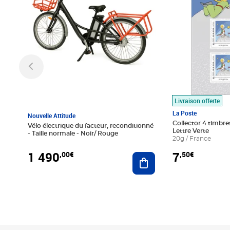
Livraison offerte
La Poste
Nouvelle Attitude
Collector 4 timbres
Vélo électrique du facteur, reconditionné
Lettre Verte
- Taille normale - Noir/ Rouge
20g / France
1 490
7
,00€
,50€
Ajouter au panier