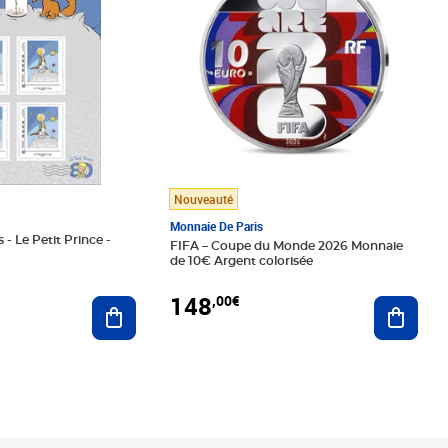
Nouveauté
Monnaie De Paris
 - Le Petit Prince -
FIFA – Coupe du Monde 2026 Monnaie
de 10€ Argent colorisée
148
,00€
Ajouter au panier
Ajoute