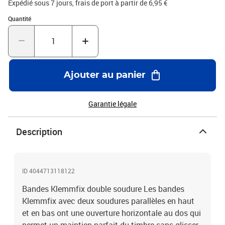
Expédié sous 7 jours, frais de port à partir de 6,95 €
collection représentative avec une protection optimale sur albums
Quantité : 1
Quantité
pré imprimées ou albums neutres, ces bandes et pochettes sont un
accessoire très approprié.
Ajouter au panier
Garantie légale
Description
ID 4044713118122
Bandes Klemmfix double soudure Les bandes
Klemmfix avec deux soudures parallèles en haut
et en bas ont une ouverture horizontale au dos qui