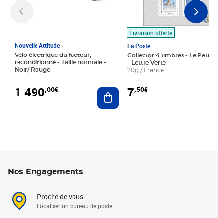
Livraison offerte
Nouvelle Attitude
La Poste
Vélo électrique du facteur,
Collector 4 timbres - Le Petit P
reconditionné - Taille normale -
- Lettre Verte
Noir/ Rouge
20g / France
1 490
7
,00€
,50€
Ajouter au panier
Nos Engagements
Proche de vous
Localiser un bureau de poste