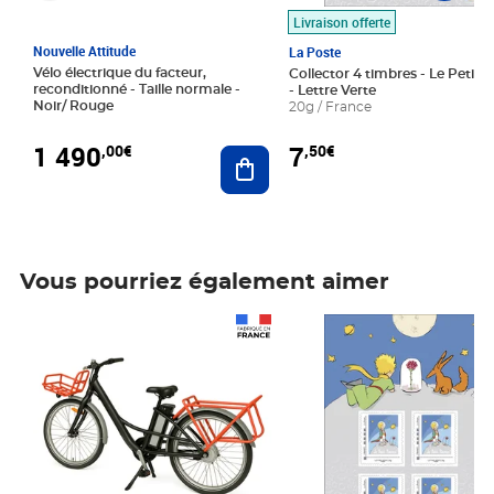
Livraison offerte
Nouvelle Attitude
La Poste
Vélo électrique du facteur,
Collector 4 timbres - Le Petit P
reconditionné - Taille normale -
- Lettre Verte
Noir/ Rouge
20g / France
1 490
7
,00€
,50€
Ajouter au panier
Vous pourriez également aimer
Prix 1 490,00€
Prix 7,50€