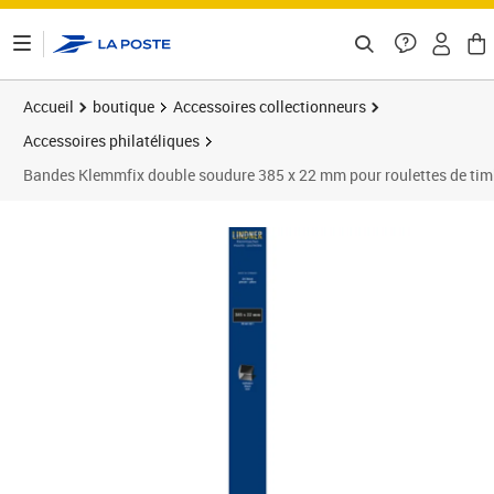
ontenu de la page
Accueil
boutique
Accessoires collectionneurs
Accessoires philatéliques
Bandes Klemmfix double soudure 385 x 22 mm pour roulettes de timb
Prix 9,40€