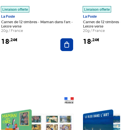
Livraison offerte
Livraison offerte
La Poste
La Poste
Carnet de 12 timbres - Maman dans l'art -
Carnet de 12 timbres - Le bl
Lettre verte
Lettre verte
20g / France
20g / France
18
18
,24€
,24€
r au panier
Ajouter au panier
Prix 18,24€
Prix 18,24€