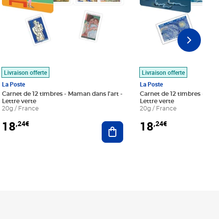
Livraison offerte
Livraison offerte
La Poste
La Poste
Carnet de 12 timbres - Maman dans l'art -
Carnet de 12 timbres - Le bl
Lettre verte
Lettre verte
20g / France
20g / France
18
18
,24€
,24€
r au panier
Ajouter au panier