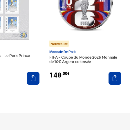
Nouveauté
Monnaie De Paris
 - Le Petit Prince -
FIFA – Coupe du Monde 2026 Monnaie
de 10€ Argent colorisée
148
,00€
Ajouter au panier
Ajoute