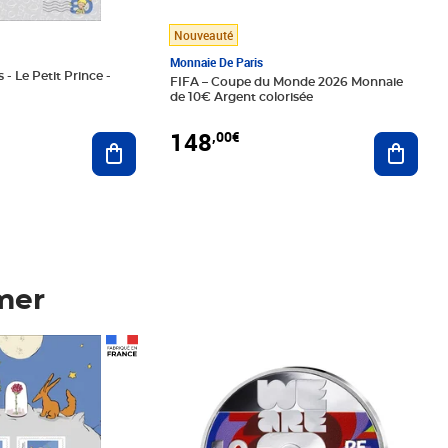
Nouveauté
Monnaie De Paris
 - Le Petit Prince -
FIFA – Coupe du Monde 2026 Monnaie
de 10€ Argent colorisée
148
,00€
Ajouter au panier
Ajoute
mer
Prix 148,00€