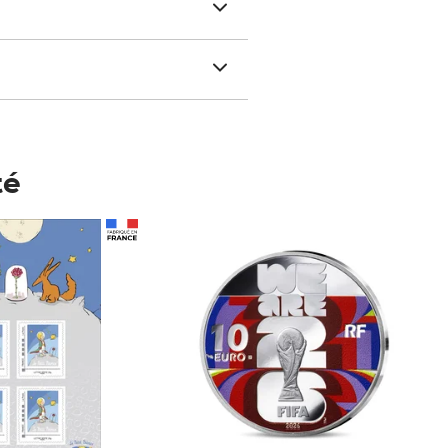
té
Prix 148,00€