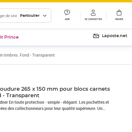
er de site :
Particulier
AIDE
SE CONNECTER
PANIER
Laposte.net
it Prince
e timbres. Fond - Transparent
oudure 265 x 150 mm pour blocs carnets
d - Transparent
ner En toute protection - simple - élégant: Les pochettes et
ées des collectionneurs pour leur qualité supérieure. Un
ans plastifiant) garantie un maintien parfait à chaque timbre.
hette, qui recouvre le timbre, offre la meilleure visibilité de
 plastique noir ou transparent au dos est gommé à l'arrière.