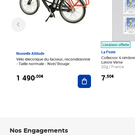
Livraison offerte
La Poste
Nouvelle Attitude
Collector 4 timbres
Vélo électrique du facteur, reconditionné
Lettre Verte
- Taille normale - Noir/ Rouge
20g / France
1 490
7
,00€
,50€
Ajouter au panier
Nos Engagements