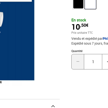
Différents formats de ba
accessoires pour une col
des feuilles pré-imprim
s'adapte particulièremen
En stock
bandes de la marque Lin
10
,50€
en Allemagne.
Prix unitaire TTC
Vendu et expédié par
Phi
Expédié sous 7 jours, fra
Quantité : 1
Quantité