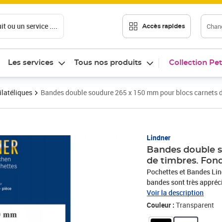
t ou un service ....
Chang
Accès rapides
Les services
Tous nos produits
Collection Pet
ilatéliques
Bandes double soudure 265 x 150 mm pour blocs carnets d
Prix 10,50€
Lindner
Bandes double s
de timbres. Fon
Pochettes et Bandes Lind
bandes sont très appréci
plastique fin spécial (s
Voir la description
La partie avant de la poc
Couleur :
Transparent
vos timbres précieux. Le