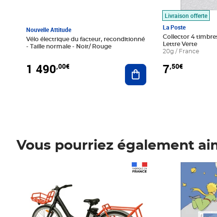
Livraison offerte
La Poste
Nouvelle Attitude
Collector 4 timbres
Vélo électrique du facteur, reconditionné
Lettre Verte
- Taille normale - Noir/ Rouge
20g / France
1 490
7
,00€
,50€
Ajouter au panier
Vous pourriez également ai
Prix 1 490,00€
Prix 7,50€