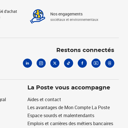
5€ d'achat
Nos engagements
s
sociétaux et environnementaux
Linkedin
Instagram
X
Tiktok
Facebook
Youtube
Threads
Restons connectés
La Poste vous accompagne
ral
Aides et contact
Les avantages de Mon Compte La Poste
Espace sourds et malentendants
Emplois et carrières des métiers bancaires