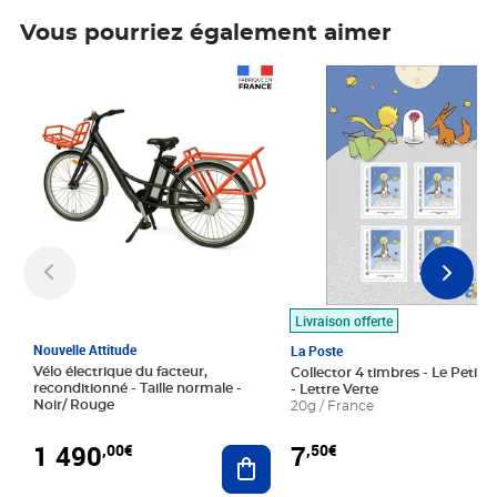
Vous pourriez également aimer
Prix 1 490,00€
Prix 7,50€
Livraison offerte
Nouvelle Attitude
La Poste
Vélo électrique du facteur,
Collector 4 timbres - Le Petit P
reconditionné - Taille normale -
- Lettre Verte
Noir/ Rouge
20g / France
1 490
7
,00€
,50€
Ajouter au panier