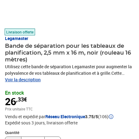
Livraison offerte
Legamaster
Bande de séparation pour les tableaux de
planification, 2,5 mm x 16 m, noir (rouleau 16
mètres)
Utilisez cette bande de séparation Legamaster pour augmenter la
polyvalence de vos tableaux de planification et à grille.Cette
bande de séparation Legamaster offre une solution rapide et
Voir la description
précise auprès des utilisateurs pour ajouter des colonnes et des
En stock
rangées à leurs tableaux de planification, permettant ainsi plus de
26
,33€
polyvalence. Cette bande de séparation noire auto-adhésive est un
accessoire utile pour les tableaux à grille et de planification.
Prix unitaire TTC
Disponible en plusieurs couleurs, la bande de séparation est idéale
Vendu et expédié par
Réseau Electronique
3.75/5
(106)
pour les bureaux qui ont à traiter d'importants volumes.Bande de
Expédié sous 3 jours
livraison offerte
séparation pour les tableaux de planificationAuto-adhésives
Dimensions : 2,5 mm x 16 mCouleur : NoirVideo"
Quantité : 1
Quantité