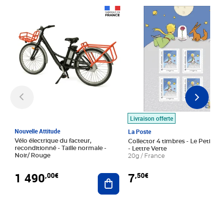
Prix 1 490,00€
Prix 7,50€
Livraison offerte
Nouvelle Attitude
La Poste
Vélo électrique du facteur,
Collector 4 timbres - Le Petit P
reconditionné - Taille normale -
- Lettre Verte
Noir/ Rouge
20g / France
1 490
7
,00€
,50€
Ajouter au panier