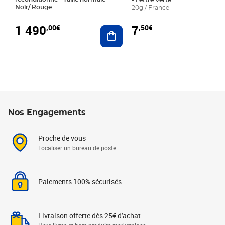
- Lettre Verte
Noir/ Rouge
20g / France
1 490
7
,00€
,50€
Ajouter au panier
Nos Engagements
Proche de vous
Localiser un bureau de poste
Paiements 100% sécurisés
Livraison offerte dès 25€ d'achat