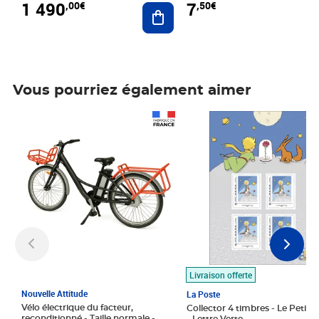
1 490
7
,00€
,50€
Ajouter au panier
Vous pourriez également aimer
Prix 1 490,00€
Prix 7,50€
Livraison offerte
Nouvelle Attitude
La Poste
Vélo électrique du facteur,
Collector 4 timbres - Le Petit P
reconditionné - Taille normale -