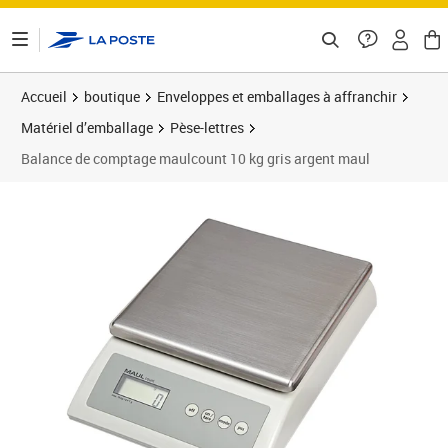
ontenu de la page
Accueil
boutique
Enveloppes et emballages à affranchir
Matériel d’emballage
Pèse-lettres
Balance de comptage maulcount 10 kg gris argent maul
Prix 131,92€
Prix 1
Prix 1