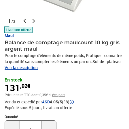
1
/2
Livraison offerte
Maul
Balance de comptage maulcount 10 kg gris
argent maul
Pour le comptage d'éléments de même poids, Pratique : connaitre
la quantité sans compter les éléments un par un, Solide : plateau
en acier inoxydable, amovible pour faciliter le nettoyage,
Voir la description
Alimentation par pile ou secteur au choix : livré avec adaptateur
En stock
(230V / 6V , cordon de 1,4 m) et pile de 9V, Conception technique
131
,92€
de qualité signée MAUL, le spécialiste du pesage avec plus de 80
ans d'expérience, Robuste : boitier en matière plastique résistante
Prix unitaire TTC
dont 0,35€ d'
éco-part
aux chocs, Mise hors service automatique en fonctionnement sur
Vendu et expédié par
ASD
4.05/5
(38)
pile, Pas de mise hors service en mode secteur pour éviter une
Expédié sous 5 jours
livraison offerte
continuelle remise en marche. Pour utilisation continue dans les
services postaux et d'expédition, Mise à zéro automatique,
Quantité : 1
Quantité
Puissantes fonctions : On/Off, tare, comptage, ré-calibrage,
Adaptable : commutable en g/kg/oz/lb-oz, Plateau de pesée 17 x