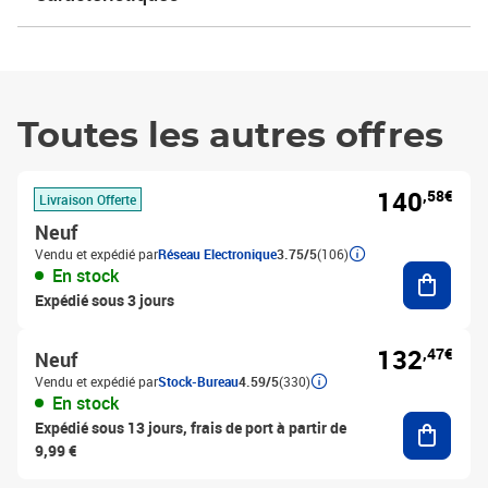
Toutes les autres offres
140
,58€
Livraison Offerte
Neuf
Vendu et expédié par
Réseau Electronique
3.75/5
(106)
Ajouter
En stock
Expédié sous 3 jours
132
,47€
Neuf
Vendu et expédié par
Stock-Bureau
4.59/5
(330)
En stock
Ajouter
Expédié sous 13 jours, frais de port à partir de
9,99 €