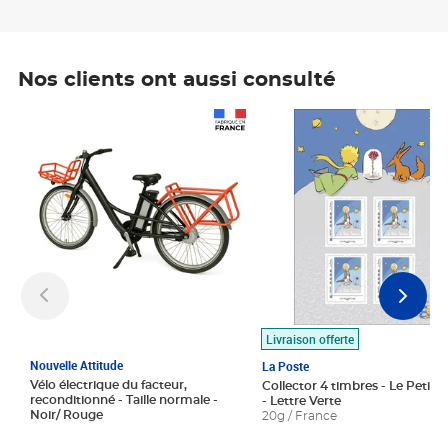
Nos clients ont aussi consulté
Prix 1 490,00€
Prix 7,50€
Livraison offerte
Nouvelle Attitude
La Poste
Vélo électrique du facteur,
Collector 4 timbres - Le Petit P
reconditionné - Taille normale -
- Lettre Verte
Noir/ Rouge
20g / France