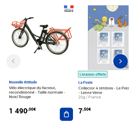
Prix 1 490,00€
Prix 7,50€
Livraison offerte
Nouvelle Attitude
La Poste
Vélo électrique du facteur,
Collector 4 timbres - Le Petit P
reconditionné - Taille normale -
- Lettre Verte
Noir/ Rouge
20g / France
1 490
7
,00€
,50€
Ajouter au panier