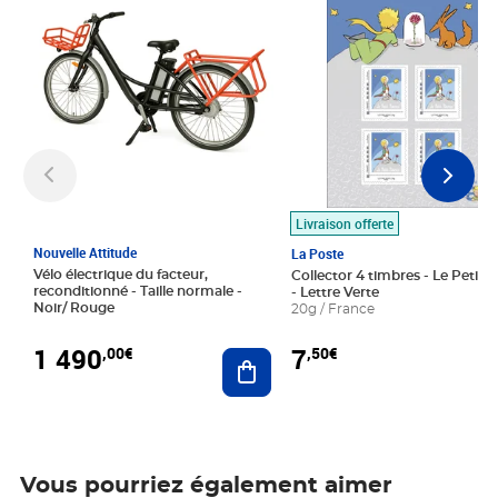
Livraison offerte
Nouvelle Attitude
La Poste
Vélo électrique du facteur,
Collector 4 timbres - Le Petit P
reconditionné - Taille normale -
- Lettre Verte
Noir/ Rouge
20g / France
1 490
7
,00€
,50€
Ajouter au panier
Vous pourriez également aimer