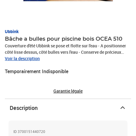
Ubbink
Bâche a bulles pour piscine bois OCEA 510
Couverture d'été Ubbink se pose et flotte sur l'eau - A positionner
côté lisse dessus, côté bulles vers l'eau - Conserve de précieux
degrés en évitant l'évaporation - Son effet ventouse évite qu'elle se
Voir la description
souleve avec le vent - En polyéthylene bleu alvéolé 400 microns -
Temporairement Indisponible
bordée d'une lisiere - Garantie 2 ans sur la tenue aux U.V.
Garantie légale
Description
ID 3700151440720