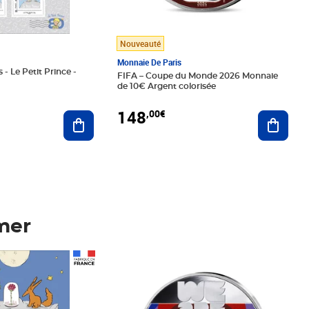
Nouveauté
Monnaie De Paris
 - Le Petit Prince -
FIFA – Coupe du Monde 2026 Monnaie
de 10€ Argent colorisée
148
,00€
Ajouter au panier
Ajoute
mer
Prix 148,00€