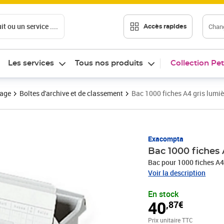
t ou un service ....
Chang
Accès rapides
Les services
Tous nos produits
Collection Pet
vage
Boîtes d'archive et de classement
Bac 1000 fiches A4 gris lu
Prix 40,87€
Exacompta
Bac 1000 fiches
Bac pour 1000 fiches A4
Voir la description
En stock
40
,87€
Prix unitaire TTC