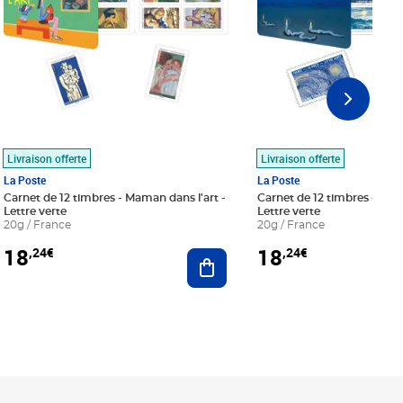
Livraison offerte
Livraison offerte
La Poste
La Poste
Carnet de 12 timbres - Maman dans l'art -
Carnet de 12 timbres - Le bl
Lettre verte
Lettre verte
20g / France
20g / France
18
18
,24€
,24€
r au panier
Ajouter au panier