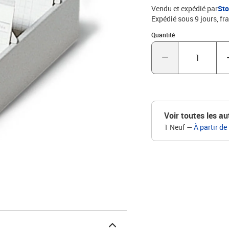
Vendu et expédié par
St
Expédié sous 9 jours, fra
Quantité : 1
Quantité
Voir toutes les au
1 Neuf
—
À partir de