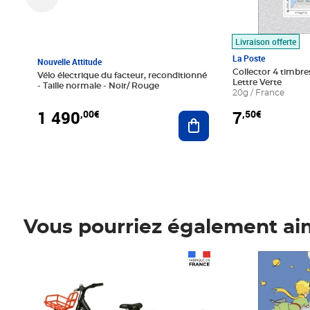
Livraison offerte
La Poste
Nouvelle Attitude
Collector 4 timbres
Vélo électrique du facteur, reconditionné
Lettre Verte
- Taille normale - Noir/ Rouge
20g / France
1 490
7
,00€
,50€
Ajouter au panier
Vous pourriez également ai
Prix 1 490,00€
Prix 7,50€