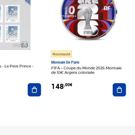
Nouveauté
Monnaie De Paris
 - Le Petit Prince -
FIFA – Coupe du Monde 2026 Monnaie
de 10€ Argent colorisée
148
,00€
Ajouter au panier
Ajoute