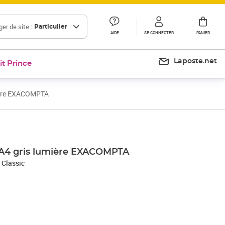
er de site :
Particulier
AIDE
SE CONNECTER
PANIER
Laposte.net
it Prince
mière EXACOMPTA
Prix 58,85€
 A4 gris lumière EXACOMPTA
 Classic