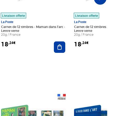
Livraison offerte
Livraison offerte
La Poste
La Poste
Carnet de 12 timbres - Maman dans l'art -
Carnet de 12 timbres - Le bl
Lettre verte
Lettre verte
20g / France
20g / France
18
18
,24€
,24€
r au panier
Ajouter au panier
Prix 18,24€
Prix 18,24€