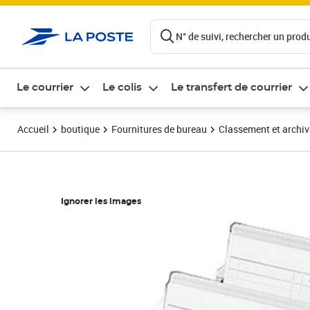
ontenu de la page
N° de suivi, rechercher un produi
Le courrier
Le colis
Le transfert de courrier
Accueil
boutique
Fournitures de bureau
Classement et archi
Ignorer les images