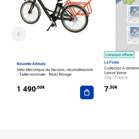
Livraison offerte
La Poste
Nouvelle Attitude
Collector 4 timbres
Vélo électrique du facteur, reconditionné
Lettre Verte
- Taille normale - Noir/ Rouge
20g / France
1 490
7
,00€
,50€
Ajouter au panier