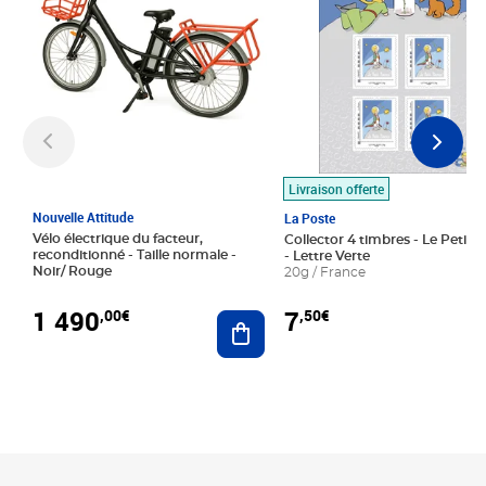
Livraison offerte
Nouvelle Attitude
La Poste
Vélo électrique du facteur,
Collector 4 timbres - Le Petit P
reconditionné - Taille normale -
- Lettre Verte
Noir/ Rouge
20g / France
1 490
7
,00€
,50€
Ajouter au panier