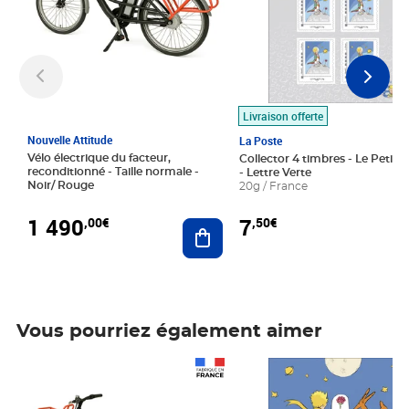
Livraison offerte
Nouvelle Attitude
La Poste
Vélo électrique du facteur,
Collector 4 timbres - Le Petit P
reconditionné - Taille normale -
- Lettre Verte
Noir/ Rouge
20g / France
1 490
7
,00€
,50€
Ajouter au panier
Vous pourriez également aimer
Prix 1 490,00€
Prix 7,50€