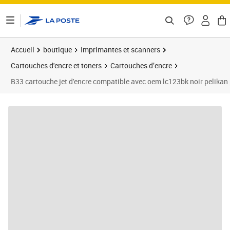
ontenu de la page
Accueil
boutique
Imprimantes et scanners
Cartouches d'encre et toners
Cartouches d’encre
B33 cartouche jet d'encre compatible avec oem lc123bk noir pelikan 