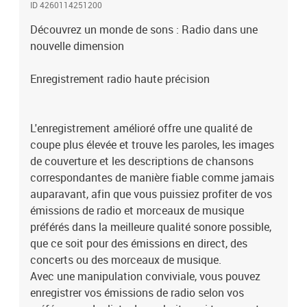
ID 4260114251200
complète de stations de radio pour un plaisir d'écoute optimal.
Seul Audials connaît presque toutes les stations du monde.
Découvrez un monde de sons : Radio dans une
Trouvez rapidement ce que vous cherchez grâce aux logos
nouvelle dimension​​​​​​​
correspondants de toutes les stations, à une sélection de stations
étendue et à un tri amélioré.Toutes les images de couverture et les
Enregistrement radio haute précision
parolesLa recherche d'images de couverture et de paroles révisée
offre une amélioration impressionnante pour trouver des
compléments visuels et textuels à vos fichiers musicaux.Audials
L'enregistrement amélioré offre une qualité de
Radio 2024 présente une fonction de recherche optimisée qui
fournit des résultats encore plus précis et une plus grande
coupe plus élevée et trouve les paroles, les images
sélection d'images de couverture et de paroles précises.Grâce à
de couverture et les descriptions de chansons
l'intégration transparente de cette meilleure recherche,
correspondantes de manière fiable comme jamais
l'organisation et l'amélioration de la collection musicale devient
auparavant, afin que vous puissiez profiter de vos
une tâche sans effort.Profitez-en dans la voiture et en
émissions de radio et morceaux de musique
déplacementFaites de votre trajet une expérience sonoreLe
préférés dans la meilleure qualité sonore possible,
soutien parfait pour profiter de vos radios et podcasts en voiture
que ce soit pour des émissions en direct, des
!Audials a conquis l'industrie automobile et est intégré en tant que
service de streaming Web radio directement dans de nombreuses
concerts ou des morceaux de musique.
voitures modernes. Volkswagen, Porsche, Audi, Seat, Skoda,
Avec une manipulation conviviale, vous pouvez
Bentley et Lamborghini font confiance à Audials pour vous offrir
enregistrer vos émissions de radio selon vos
toujours le meilleur divertissement.Certains modèles de Polestar,