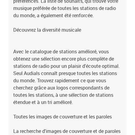
préférences. La liste de souhaits, qui trouve votre
Chevrolet, Volvo permettent déjà l'installation directe d'une
musique préférée de toutes les stations de radio
application dans la voiture. Audials a bien sûr développé
du monde, a également été renforcée.
l'application adaptée pour Android Automotive afin que vous
puissiez exploiter pleinement le potentiel musical de votre
voiture.Mais ne vous inquiétez pas si vous possédez une autre
Découvrez la diversité musicale
voiture ! Audials ne vous laisse pas tomber et vous offre la
possibilité de profiter de la radio et des podcasts via l'application
Audials gratuite sur votre smartphone. Avec Apple CarPlay pour
Avec le catalogue de stations amélioré, vous
iPhone et Android Auto pour smartphones Android, vous pouvez
obtenez une sélection encore plus complète de
afficher Audials confortablement sur l'ordinateur de bord de votre
stations de radio pour un plaisir d'écoute optimal.
voiture.Faites de chaque trajet en voiture un voyage musical
Seul Audials connaît presque toutes les stations
!L'accompagnateur idéal en déplacementPrêt pour une expérience
d'écoute exceptionnelle ? L'application radio révisée d'Audials fera
du monde. Trouvez rapidement ce que vous
battre votre cœur musical. L'application Audials Play a reçu un
cherchez grâce aux logos correspondants de
lifting impressionnant, avec une interface utilisateur optimisée et
toutes les stations, à une sélection de stations
des fonctions étendues qui rendent l'écoute et l'enregistrement d'un
étendue et à un tri amélioré.
vrai plaisir.La synchronisation avec Audials Radio garantit que
vous disposez toujours de toutes les stations de radio à portée de
Toutes les images de couverture et les paroles
main et que vous pouvez charger sans fil votre musique préférée
sur votre téléphone. Plongez dans une aventure d'écoute sans
précédent et laissez l'application radio d'Audials devenir votre
La recherche d'images de couverture et de paroles