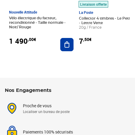
Livraison offerte
Nouvelle Attitude
La Poste
Vélo électrique du facteur,
Collector 4 timbres - Le Petit P
reconditionné - Taille normale -
- Lettre Verte
Noir/ Rouge
20g / France
1 490
7
,00€
,50€
Ajouter au panier
Nos Engagements
Proche de vous
Localiser un bureau de poste
Paiements 100% sécurisés