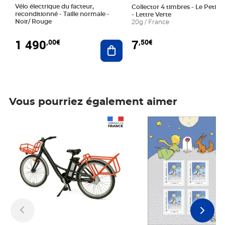
Vélo électrique du facteur,
Collector 4 timbres - Le Petit P
reconditionné - Taille normale -
- Lettre Verte
Noir/ Rouge
20g / France
1 490
7
,00€
,50€
Ajouter au panier
Vous pourriez également aimer
Prix 1 490,00€
Prix 7,50€