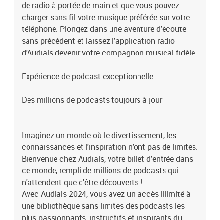
apprécier simplementAudials 2024 vous offre, dans la colonne
de radio à portée de main et que vous pouvez
latérale droite, l'outil idéal pour obtenir de nombreuses nouvelles
charger sans fil votre musique préférée sur votre
données de médias. Cependant, il y a des moments où vous voulez
téléphone. Plongez dans une aventure d'écoute
simplement vous détendre avec de la musique ou des podcasts.
sans précédent et laissez l'application radio
Désormais, grâce au nouveau mode sans colonne latérale, vous
d'Audials devenir votre compagnon musical fidèle.
pouvez profiter de vos médias sur tout l'écran.Couvertures et
paroles de chansons en un clicAudials 2024 révèle un nouveau
bouton dans le lecteur qui affiche toutes les informations
Expérience de podcast exceptionnelle
importantes sur la musique ou le film actuellement en cours de
lecture dans la fenêtre entière. De cette façon, vous avez un accès
Des millions de podcasts toujours à jour
direct à toutes les images de couverture et les paroles des
chansons.
Imaginez un monde où le divertissement, les
connaissances et l'inspiration n'ont pas de limites.
Bienvenue chez Audials, votre billet d'entrée dans
ce monde, rempli de millions de podcasts qui
n'attendent que d'être découverts !
Avec Audials 2024, vous avez un accès illimité à
une bibliothèque sans limites des podcasts les
plus passionnants, instructifs et inspirants du