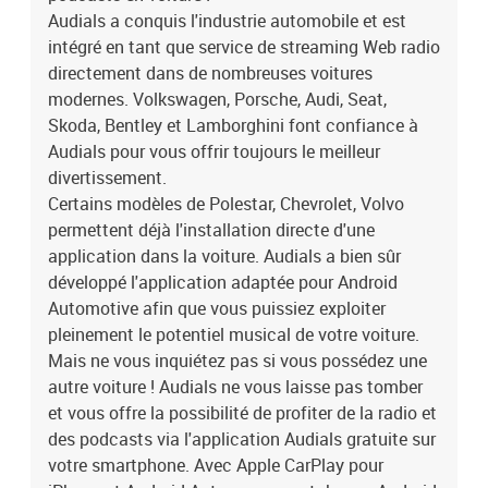
Audials a conquis l'industrie automobile et est
vous offre une présentation claire et concise. Transformez votre
collection musicale en une expérience immersive qui vous
intégré en tant que service de streaming Web radio
captivera.Éditeur audio amélioréLa fonction d'éditeur audio
directement dans de nombreuses voitures
révisée dans Audials One 2024 établit de nouvelles normes pour
modernes. Volkswagen, Porsche, Audi, Seat,
l'édition de fichiers audio. Les utilisateurs peuvent s'attendre à une
Skoda, Bentley et Lamborghini font confiance à
large gamme d'outils et de fonctions pour couper les fichiers audio
Audials pour vous offrir toujours le meilleur
avec précision, les éditer de manière professionnelle et exporter
divertissement.
des sections intéressantes.Encore plus de musique, encore plus
Certains modèles de Polestar, Chevrolet, Volvo
viteAudials One 2024 poursuit son chemin vers une expérience
musicale fluide et confortable qui s'adapte aux préférences des
permettent déjà l'installation directe d'une
utilisateurs.Grâce à la fonction "Demandes de musique", les
application dans la voiture. Audials a bien sûr
utilisateurs peuvent facilement indiquer les titres, albums ou
développé l'application adaptée pour Android
artistes qu'ils souhaitent. Audials recherche ensuite différentes
Automotive afin que vous puissiez exploiter
sources pour trouver et télécharger automatiquement la musique
pleinement le potentiel musical de votre voiture.
souhaitée.Cette fonction utile permet de gagner du temps et des
Mais ne vous inquiétez pas si vous possédez une
efforts, tout en s'assurant que la collection musicale est toujours à
autre voiture ! Audials ne vous laisse pas tomber
jour.Gestion des doublons efficace : organiser et économiser de
l'espaceLa gestion des doublons améliorée rend le nettoyage du
et vous offre la possibilité de profiter de la radio et
désordre un pur plaisir. Découvrez comment les fichiers doubles
des podcasts via l'application Audials gratuite sur
sont automatiquement fusionnés et vous révèlent les différences
votre smartphone. Avec Apple CarPlay pour
entre les versions en un coup d'œil. Tout simplement exceptionnel