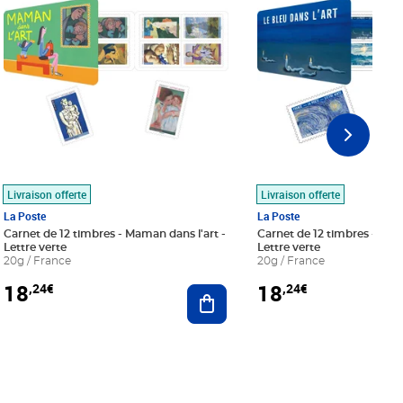
Livraison offerte
Livraison offerte
La Poste
La Poste
Carnet de 12 timbres - Maman dans l'art -
Carnet de 12 timbres - Le bl
Lettre verte
Lettre verte
20g / France
20g / France
18
18
,24€
,24€
r au panier
Ajouter au panier