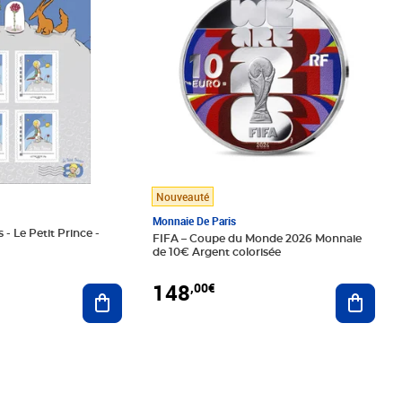
Nouveauté
Monnaie De Paris
 - Le Petit Prince -
FIFA – Coupe du Monde 2026 Monnaie
de 10€ Argent colorisée
148
,00€
Ajouter au panier
Ajoute