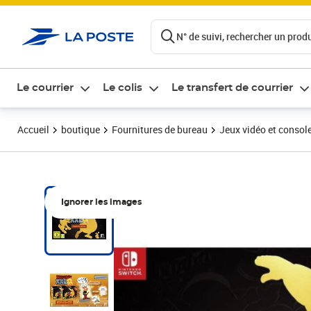
ontenu de la page
N° de suivi, rechercher un produi
Le courrier
Le colis
Le transfert de courrier
Accueil
boutique
Fournitures de bureau
Jeux vidéo et consol
Ignorer les images