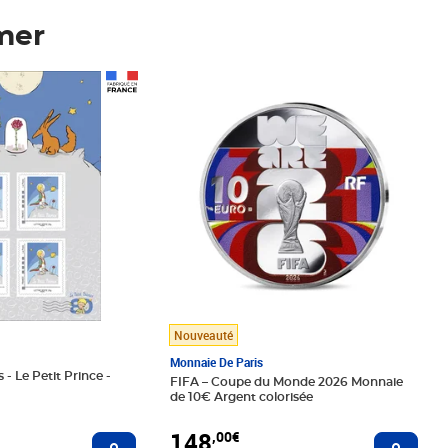
mer
Prix 148,00€
Nouveauté
Monnaie De Paris
 - Le Petit Prince -
FIFA – Coupe du Monde 2026 Monnaie
de 10€ Argent colorisée
148
,00€
Ajouter au panier
Ajoute