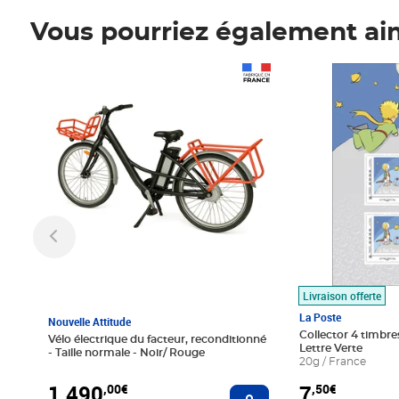
Vous pourriez également ai
Prix 1 490,00€
Prix 7,50€
Livraison offerte
La Poste
Nouvelle Attitude
Collector 4 timbres
Vélo électrique du facteur, reconditionné
Lettre Verte
- Taille normale - Noir/ Rouge
20g / France
1 490
7
,00€
,50€
Ajouter au panier