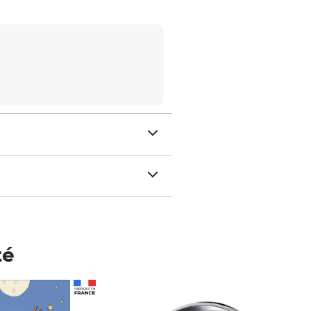
té
Prix 148,00€