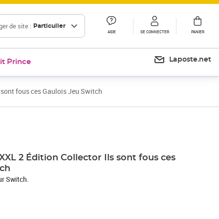
er de site :
Particulier
AIDE
SE CONNECTER
PANIER
Laposte.net
it Prince
s sont fous ces Gaulois Jeu Switch
XXL 2 Édition Collector Ils sont fous ces
tch
ur Switch.