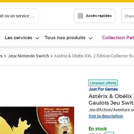
t ou un service ....
Chang
Accès rapides
Les services
Tous nos produits
Collection Pet
es
Jeux Nintendo Switch
Astérix & Obélix XXL 2 Édition Collector Il
Prix barré 60,00 €
Prix 56,79€
Livraison offerte
Just For Games
Astérix & Obélix 
Gaulois Jeu Swi
Jeu d'Action/Aventure s
Voir la description
En stock