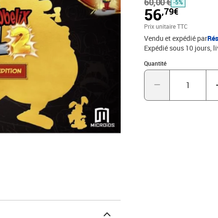
60,00 €
-5%
56
,79€
Prix unitaire TTC
Vendu et expédié par
Rés
Expédié sous 10 jours
l
Quantité : 1
Quantité