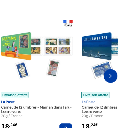
Prix 18,24€
Prix 18,24€
Livraison offerte
Livraison offerte
La Poste
La Poste
Carnet de 12 timbres - Maman dans l'art -
Carnet de 12 timbres - Le bl
Lettre verte
Lettre verte
20g / France
20g / France
18
18
,24€
,24€
r au panier
Ajouter au panier