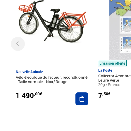
Livraison offerte
La Poste
Nouvelle Attitude
Collector 4 timbres
Vélo électrique du facteur, reconditionné
Lettre Verte
- Taille normale - Noir/ Rouge
20g / France
1 490
7
,00€
,50€
Ajouter au panier