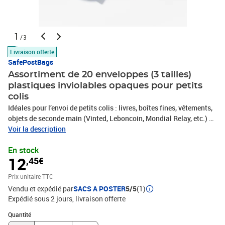
1
/3
Livraison offerte
SafePostBags
Assortiment de 20 enveloppes (3 tailles)
plastiques inviolables opaques pour petits
colis
Idéales pour l’envoi de petits colis : livres, boîtes fines, vêtements,
objets de seconde main (Vinted, Leboncoin, Mondial Relay, etc.) ou
pour vos retours produits.Caractéristiques principales :•
Voir la description
Assortiment de 3 formats : 5 enveloppes 18x23cm + 10 enveloppes
En stock
25x35cm + 5 enveloppes 33x41cm. Parfait pour des t-shirts,
12
,45€
lingerie, casquettes, petits objets.• Fermeture sécurisée : bande
auto-adhésive ultra forte à fermeture définitive, inviolable.• Haute
Prix unitaire TTC
résistance : plastique co-extrudé PE-BD indéchirable, résiste à
Vendu et expédié par
SACS A POSTER
5/5
(1)
toutes les manipulations.• Ultra légère : permet de réduire vos
Expédié sous 2 jours
livraison offerte
frais d’affranchissement (passe souvent en lettre suivie plutôt
qu’en Colissimo).• Compatible : elle répond aux normes de tous les
Quantité : 1
Quantité
réseaux de transport de petits colis : colissimo, lettre suivie, relais