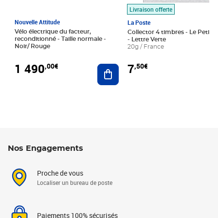
Livraison offerte
Nouvelle Attitude
La Poste
Vélo électrique du facteur,
Collector 4 timbres - Le Petit P
reconditionné - Taille normale -
- Lettre Verte
Noir/ Rouge
20g / France
1 490
7
,00€
,50€
Ajouter au panier
Nos Engagements
Proche de vous
Localiser un bureau de poste
Paiements 100% sécurisés