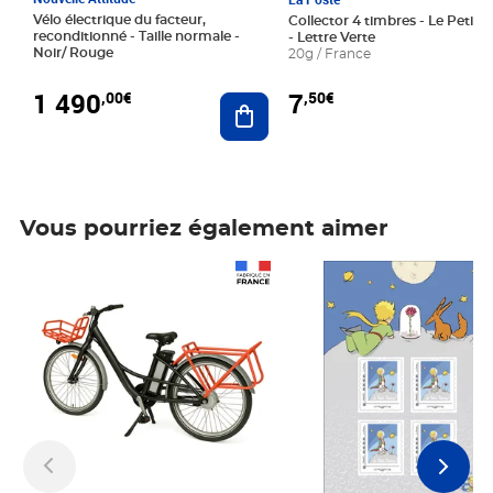
Vélo électrique du facteur,
Collector 4 timbres - Le Petit P
reconditionné - Taille normale -
- Lettre Verte
Noir/ Rouge
20g / France
1 490
7
,00€
,50€
Ajouter au panier
Vous pourriez également aimer
Prix 1 490,00€
Prix 7,50€