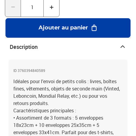
Vinted...• Imperméable : protège contre les intempéries, l’humidité
et la poussière.• Parfaitement opaque : extérieur blanc / intérieur
noir pour une confidentialité totale.• Excellente tenue des
étiquettes : surface plastique adaptée à tous types d’étiquettes.•
Ajouter au panier
Épaisseur renforcée : 60 microns pour une solidité optimale.
Description
ID 3760394840589
Idéales pour l’envoi de petits colis : livres, boîtes
fines, vêtements, objets de seconde main (Vinted,
Leboncoin, Mondial Relay, etc.) ou pour vos
retours produits.
Caractéristiques principales :
• Assortiment de 3 formats : 5 enveloppes
18x23cm + 10 enveloppes 25x35cm + 5
enveloppes 33x41cm. Parfait pour des t-shirts,