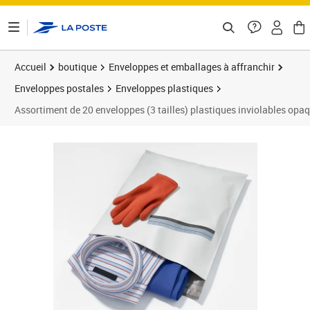
ontenu de la page
Accueil
boutique
Enveloppes et emballages à affranchir
Enveloppes postales
Enveloppes plastiques
Assortiment de 20 enveloppes (3 tailles) plastiques inviolables opaq
Prix 12,45€