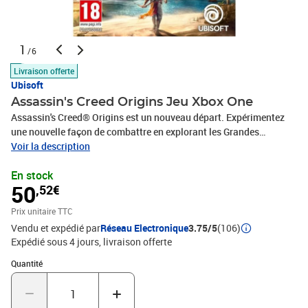
1
/6
Livraison offerte
Ubisoft
Assassin's Creed Origins Jeu Xbox One
Assassin's Creed® Origins est un nouveau départ. Expérimentez
une nouvelle façon de combattre en explorant les Grandes
Pyramides et tombeaux cachés a travers le pays de l'Égypte
Voir la description
antique. Vivez des aventures mémorables et émouvantes tout au
En stock
long de votre voyage et découvrez l'histoire originelle de la
50
,52€
Confrérie des Assassins.
Prix unitaire TTC
Vendu et expédié par
Réseau Electronique
3.75/5
(106)
Expédié sous 4 jours
livraison offerte
Quantité : 1
Quantité