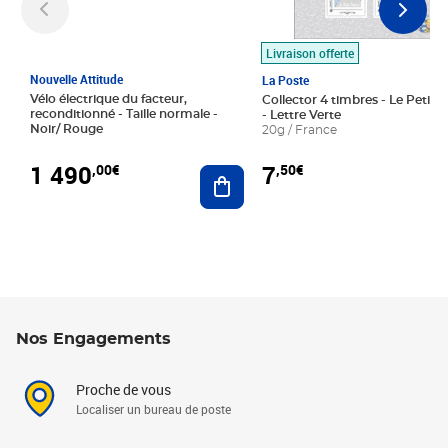
Livraison offerte
Nouvelle Attitude
La Poste
Vélo électrique du facteur,
Collector 4 timbres - Le Petit P
reconditionné - Taille normale -
- Lettre Verte
Noir/ Rouge
20g / France
1 490
7
,00€
,50€
Ajouter au panier
Nos Engagements
Proche de vous
Localiser un bureau de poste