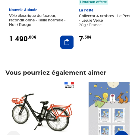
Livraison offerte
Nouvelle Attitude
La Poste
Vélo électrique du facteur,
Collector 4 timbres - Le Petit P
reconditionné - Taille normale -
- Lettre Verte
Noir/ Rouge
20g / France
1 490
7
,00€
,50€
Ajouter au panier
Vous pourriez également aimer
Prix 1 490,00€
Prix 7,50€