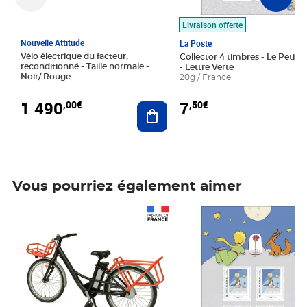
Livraison offerte
Nouvelle Attitude
La Poste
Vélo électrique du facteur,
Collector 4 timbres - Le Petit P
reconditionné - Taille normale -
- Lettre Verte
Noir/ Rouge
20g / France
1 490
7
,00€
,50€
Ajouter au panier
Vous pourriez également aimer
Prix 1 490,00€
Prix 7,50€