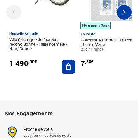
Livraison offerte
Nouvelle Attitude
La Poste
Vélo électrique du facteur,
Collector 4 timbres - Le Petit P
reconditionné - Taille normale -
- Lettre Verte
Noir/ Rouge
20g / France
1 490
7
,00€
,50€
Ajouter au panier
Nos Engagements
Proche de vous
Localiser un bureau de poste