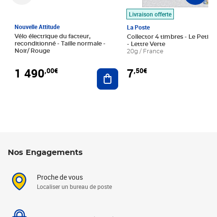
Livraison offerte
Nouvelle Attitude
La Poste
Vélo électrique du facteur,
Collector 4 timbres - Le Petit P
reconditionné - Taille normale -
- Lettre Verte
Noir/ Rouge
20g / France
1 490
7
,00€
,50€
Ajouter au panier
Nos Engagements
Proche de vous
Localiser un bureau de poste