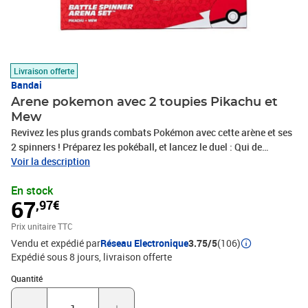
Livraison offerte
Bandai
Arene pokemon avec 2 toupies Pikachu et
Mew
Revivez les plus grands combats Pokémon avec cette arène et ses
2 spinners ! Préparez les pokéball, et lancez le duel : Qui de
Pikachu ou Mew sera le vainqueur?
Voir la description
En stock
67
,97€
Prix unitaire TTC
Vendu et expédié par
Réseau Electronique
3.75/5
(106)
Expédié sous 8 jours
livraison offerte
Quantité : 1
Quantité