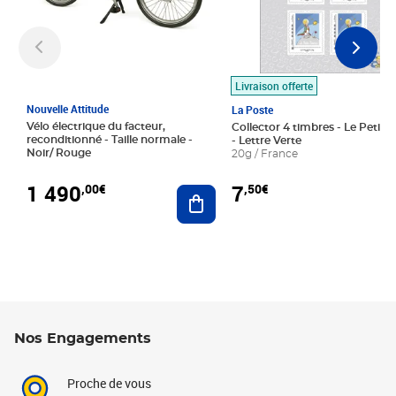
Livraison offerte
Nouvelle Attitude
La Poste
Vélo électrique du facteur,
Collector 4 timbres - Le Petit P
reconditionné - Taille normale -
- Lettre Verte
Noir/ Rouge
20g / France
1 490
7
,00€
,50€
Ajouter au panier
Nos Engagements
Proche de vous