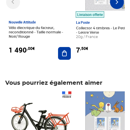
Livraison offerte
Nouvelle Attitude
La Poste
Vélo électrique du facteur,
Collector 4 timbres - Le Petit P
reconditionné - Taille normale -
- Lettre Verte
Noir/ Rouge
20g / France
1 490
7
,00€
,50€
Ajouter au panier
Vous pourriez également aimer
Prix 1 490,00€
Prix 7,50€