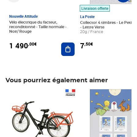
Livraison offerte
Nouvelle Attitude
La Poste
Vélo électrique du facteur,
Collector 4 timbres - Le Petit P
reconditionné - Taille normale -
- Lettre Verte
Noir/ Rouge
20g / France
1 490
7
,00€
,50€
Ajouter au panier
Vous pourriez également aimer
Prix 1 490,00€
Prix 7,50€