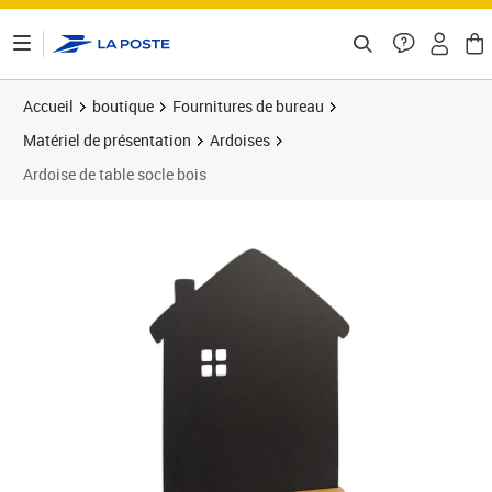
ontenu de la page
Accueil
boutique
Fournitures de bureau
Matériel de présentation
Ardoises
Ardoise de table socle bois
Prix 17,99€
Prix 2