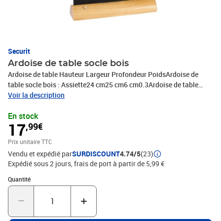
Securit
Ardoise de table socle bois
Ardoise de table Hauteur Largeur Profondeur PoidsArdoise de
table socle bois : Assiette24 cm25 cm6 cm0.3Ardoise de table
socle bois : Ciao35 cm25 cm6 cm0.3Ardoise de table socle bois :
Voir la description
Cochon24 cm30 cm6 cm0.3Ardoise de table socle bois : Maison32
En stock
cm21 cm6 cm0.3Ardoise de table socle bois : Mémo35 cm21 cm6
17
,99€
cm0.3Ardoise de table socle bois : Tasse22 cm33 cm6
cm0.3Ardoise de table socle bois : Théière24 cm33 cm6 cm0.3
Prix unitaire TTC
Vendu et expédié par
SURDISCOUNT
4.74/5
(23)
Expédié sous 2 jours, frais de port à partir de 5,99 €
Quantité : 1
Quantité