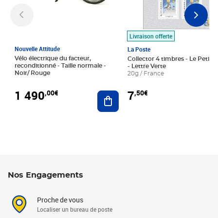
Livraison offerte
Nouvelle Attitude
La Poste
Vélo électrique du facteur,
Collector 4 timbres - Le Petit P
reconditionné - Taille normale -
- Lettre Verte
Noir/ Rouge
20g / France
1 490
7
,00€
,50€
Ajouter au panier
Nos Engagements
Proche de vous
Localiser un bureau de poste