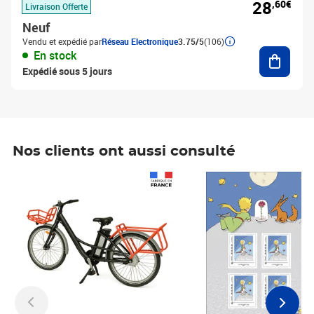
28
,60€
Livraison Offerte
Neuf
Vendu et expédié par
Réseau Electronique
3.75/5
(106)
Ajouter
En stock
Expédié sous 5 jours
Nos clients ont aussi consulté
Prix 1 490,00€
Prix 7,50€