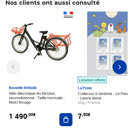
Nos clients ont aussi consulté
Prix 1 490,00€
Prix 7,50€
Livraison offerte
Nouvelle Attitude
La Poste
Vélo électrique du facteur,
Collector 4 timbres - Le Petit P
reconditionné - Taille normale -
- Lettre Verte
Noir/ Rouge
20g / France
1 490
7
,00€
,50€
Ajouter au panier