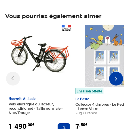
Vous pourriez également aimer
Prix 1 490,00€
Prix 7,50€
Livraison offerte
Nouvelle Attitude
La Poste
Vélo électrique du facteur,
Collector 4 timbres - Le Petit P
reconditionné - Taille normale -
- Lettre Verte
Noir/ Rouge
20g / France
1 490
7
,00€
,50€
Ajouter au panier