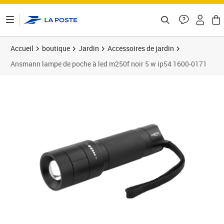
ontenu de la page
Accueil
boutique
Jardin
Accessoires de jardin
Ansmann lampe de poche à led m250f noir 5 w ip54 1600-0171
Prix 40,93€