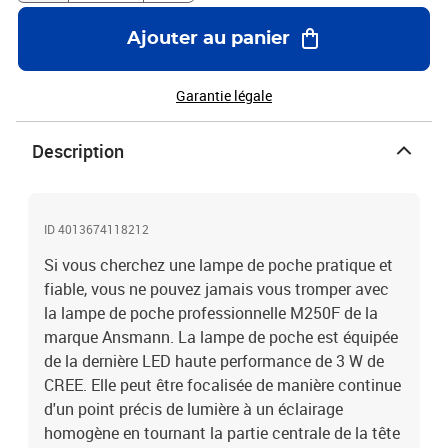
indice de protection IP54 et à l'épreuve des chocs (testée à la chute
jusqu'à 1 mètre). La lampe de poche est fournie avec 3 piles
Ajouter au panier
alcalines AAA, un clip de ceinture amovible et une dragonne.
Couleur : noir Matériau : aluminium Dimensions : 3,4 x 12,3 cm
(Diamètre x H) Puissance : 5 W Indice de protection : IP54 Antichoc
Garantie légale
(testée en chute jusqu'à 1 mètre) Trois modes d'éclairage : 100 %
de la puissance d'éclairage, 30 % de la puissance d'éclairage ou
Description
lumière stroboscopique. Flux lumineux : 260 lumens (100 % de la
puissance d'éclairage) / 75 lumens (30 % de la puissance
d'éclairage) Durée de fonctionnement : environ 3 heures (100 % de
la puissance d'éclairage) / 10 heures (30 % de la puissance
ID 4013674118212
d'éclairage) Éclairage LED avec focalisation continue et infinie
Boîtier antidérapant Clip de ceinture amovible et dragonne 3 piles
Si vous cherchez une lampe de poche pratique et
alcalines AA incluses
fiable, vous ne pouvez jamais vous tromper avec
la lampe de poche professionnelle M250F de la
marque Ansmann. La lampe de poche est équipée
de la dernière LED haute performance de 3 W de
CREE. Elle peut être focalisée de manière continue
d'un point précis de lumière à un éclairage
homogène en tournant la partie centrale de la tête