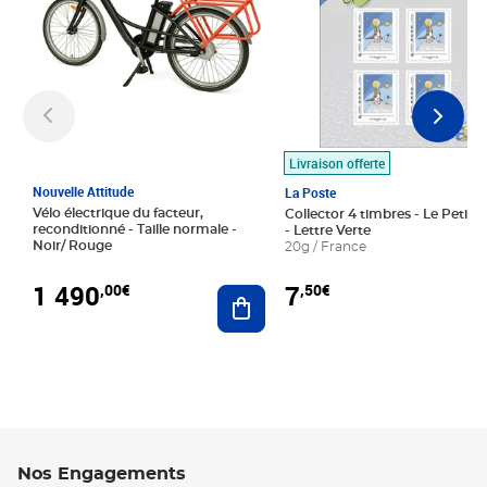
Livraison offerte
Nouvelle Attitude
La Poste
Vélo électrique du facteur,
Collector 4 timbres - Le Petit P
reconditionné - Taille normale -
- Lettre Verte
Noir/ Rouge
20g / France
1 490
7
,00€
,50€
Ajouter au panier
Nos Engagements