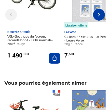
Livraison offerte
Nouvelle Attitude
La Poste
Vélo électrique du facteur,
Collector 4 timbres - Le Petit P
reconditionné - Taille normale -
- Lettre Verte
Noir/ Rouge
20g / France
1 490
7
,00€
,50€
Ajouter au panier
Vous pourriez également aimer
Prix 1 490,00€
Prix 7,50€