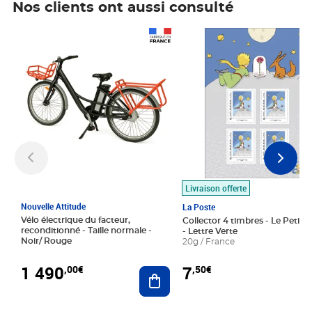
Nos clients ont aussi consulté
Prix 1 490,00€
Prix 7,50€
Livraison offerte
Nouvelle Attitude
La Poste
Vélo électrique du facteur,
Collector 4 timbres - Le Petit P
reconditionné - Taille normale -
- Lettre Verte
Noir/ Rouge
20g / France
1 490
7
,00€
,50€
Ajouter au panier