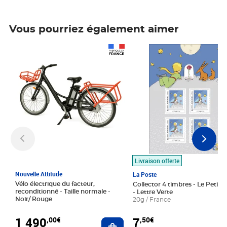
Vous pourriez également aimer
Prix 1 490,00€
Prix 7,50€
Livraison offerte
Nouvelle Attitude
La Poste
Vélo électrique du facteur,
Collector 4 timbres - Le Petit P
reconditionné - Taille normale -
- Lettre Verte
Noir/ Rouge
20g / France
1 490
7
,00€
,50€
Ajouter au panier