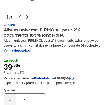
1
/7
Lindner
Album universel FIRMO XL pour 216
documents extra longs-bleu
Album universel FIRMO XL pour 216 documents extra longsAvec
couverture simili cuir et dos extra large.Composé de 54 pochettes
transparentes en plastique PP, utilisables recto-verso qui assurent
Voir la description
un maintien parfait et une protection optimale de vos
En stock
documents.Feuillets de séparation noirs..Pour un total de 216
39
,50€
documents de format maximum 245 x 132 mm.Format: 285 x 305
x 75 mm.L’album universel FIRMO XL se distingue par son
Prix unitaire TTC
élégance en toute sobriété. Il offre beaucoup de place aux billets
Vendu et expédié par
Philantologie
4.69/5
(55)
de banque, FDC, enveloppes, photos, cartes postales et bien
Expédié sous 7 jours, frais de port à partir de 6,95 €
d’autres documents.
Quantité : 1
Quantité