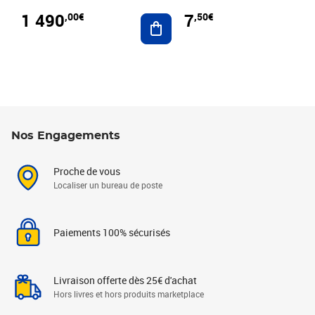
1 490
7
,00€
,50€
Ajouter au panier
Nos Engagements
Proche de vous
Localiser un bureau de poste
Paiements 100% sécurisés
Livraison offerte dès 25€ d'achat
Hors livres et hors produits marketplace