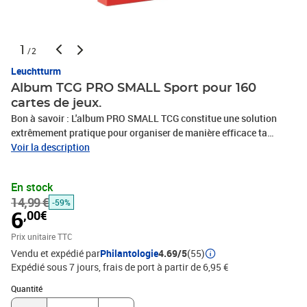
1
/2
Leuchtturm
Album TCG PRO SMALL Sport pour 160
cartes de jeux.
Bon à savoir : L'album PRO SMALL TCG constitue une solution
extrêmement pratique pour organiser de manière efficace ta
collection et la présenter de manière attrayante. Il comprend, par
Voir la description
ailleurs, 20 pochettes transparentes reliées, au format 66 x 90 mm,
sachant que chaque pochette présente quatre compartiments. Tes
En stock
cartes peuvent ainsi être rangées de manière claire et ordonnée.
14,99 €
-59%
Grâce à ses dimensions compactes de 200 x 225 x 30 mm, l'album
6
,00€
PRO SMALL TCG est facile à transporter et t'offre la possibilité de
l'emmener partout ou de l'exposer de manière attrayante parmi ta
Prix unitaire TTC
collection. Couverture en couleurs bleu et rouge vifs avec une
Vendu et expédié par
Philantologie
4.69/5
(55)
bande blanche. Les couleurs de la couverture rappellent celles de
Expédié sous 7 jours, frais de port à partir de 6,95 €
plusieurs ligues sportives, l'album est donc parfaitement adapté
Quantité : 1
Quantité
pour le rangement d'objets de collections différentes.