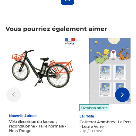
Vous pourriez également aimer
Prix 1 490,00€
Prix 7,50€
Livraison offerte
Nouvelle Attitude
La Poste
Vélo électrique du facteur,
Collector 4 timbres - Le Petit P
reconditionné - Taille normale -
- Lettre Verte
Noir/ Rouge
20g / France