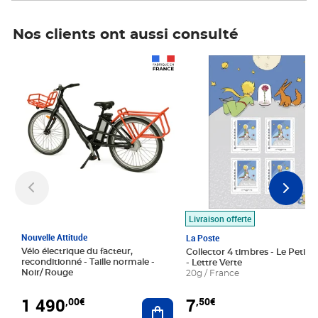
Nos clients ont aussi consulté
Prix 1 490,00€
Prix 7,50€
Livraison offerte
Nouvelle Attitude
La Poste
Vélo électrique du facteur,
Collector 4 timbres - Le Petit P
reconditionné - Taille normale -
- Lettre Verte
Noir/ Rouge
20g / France
1 490
7
,00€
,50€
Ajouter au panier