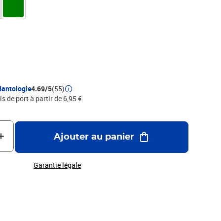
x Format (avec étui) : 32,4x31,8 cm
.6x31.8 Dos : 5.5 cm Contenance : 120 pages
lantologie
4.69/5
(55)
is de port à partir de 6,95 €
Ajouter au panier
Garantie légale