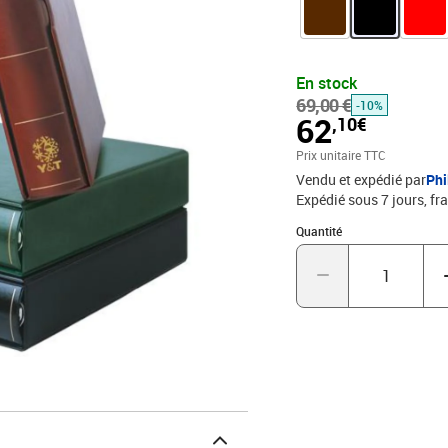
intérieurs et recharges à 22 perforations 8 anneau
Format (sans étui) : 31
En stock
69,00 €
-10%
62
,10€
Prix unitaire TTC
Vendu et expédié par
Phi
Expédié sous 7 jours, fra
Quantité : 1
Quantité