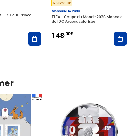
Nouveauté
Monnaie De Paris
 - Le Petit Prince -
FIFA – Coupe du Monde 2026 Monnaie
de 10€ Argent colorisée
148
,00€
Ajouter au panier
Ajoute
mer
Prix 148,00€