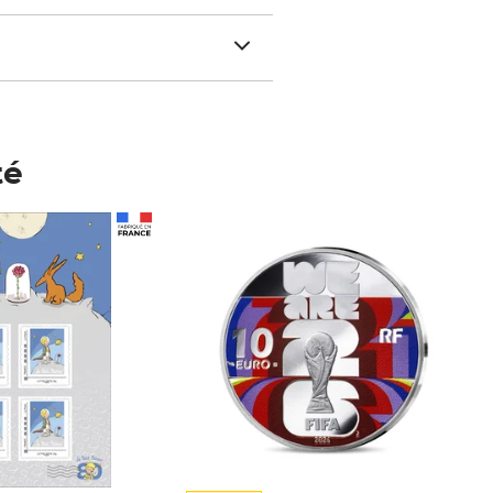
té
Prix 148,00€