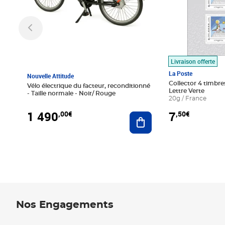
Livraison offerte
La Poste
Nouvelle Attitude
Collector 4 timbres
Vélo électrique du facteur, reconditionné
Lettre Verte
- Taille normale - Noir/ Rouge
20g / France
1 490
7
,00€
,50€
Ajouter au panier
Nos Engagements