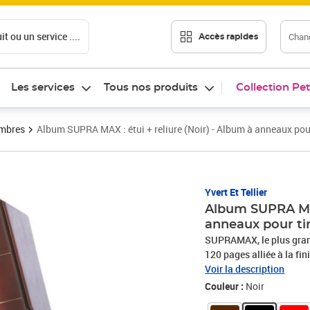
t ou un service ....
Chang
Accès rapides
Les services
Tous nos produits
Collection Pet
imbres
Album SUPRA MAX : étui + reliure (Noir) - Album à anneaux pou
Prix barré 69,00 €
Prix 62,10€
Yvert Et Tellier
Album SUPRA MAX 
anneaux pour t
SUPRAMAX, le plus grand volum
120 pages alliée à la f
élégamment votre collection Le large choix de recharges compatib
Voir la description
classer l'ensemble de vos
Couleur :
Noir
reliure indispensable pour les 