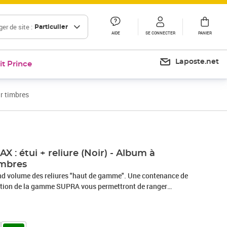
er de site :
Particulier
AIDE
SE CONNECTER
PANIER
Laposte.net
it Prince
r timbres
: étui + reliure (Noir) - Album à
imbres
e des reliures "haut de gamme". Une contenance de
inition de la gamme SUPRA vous permettront de ranger
les permet de
 timbres qu'ils soient neufs, oblitérés ou en doubles. C'est la
plus passionnés d'entre vous. Album pour jeux,