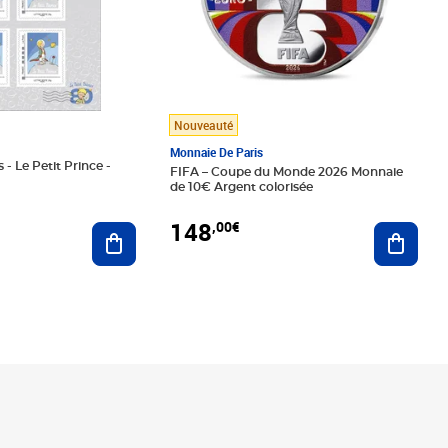
Nouveauté
Monnaie De Paris
 - Le Petit Prince -
FIFA – Coupe du Monde 2026 Monnaie
de 10€ Argent colorisée
148
,00€
Ajouter au panier
Ajoute