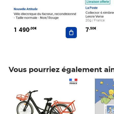
Livraison offerte
La Poste
Nouvelle Attitude
Collector 4 timbres
Vélo électrique du facteur, reconditionné
Lettre Verte
- Taille normale - Noir/ Rouge
20g / France
1 490
7
,00€
,50€
Ajouter au panier
Vous pourriez également ai
Prix 1 490,00€
Prix 7,50€