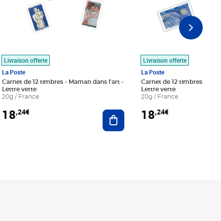
Livraison offerte
Livraison offerte
La Poste
La Poste
Carnet de 12 timbres - Maman dans l'art -
Carnet de 12 timbres - Le bl
Lettre verte
Lettre verte
20g / France
20g / France
18
18
,24€
,24€
r au panier
Ajouter au panier