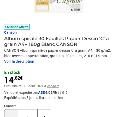
Livraison offerte
Canson
Album spiralé 30 Feuilles Papier Dessin 'C' à
grain A4+ 180g Blanc CANSON
CANSON Album spiralé de papier dessin 'C' à grain, A4, 180 g/m2,
bloc avec microperforation, grain fin, 30 feuilles, 210 x 314 mm,
résistant, pour toutes les techniques sèches, (C400060604)
Voir la description
En stock
14
,82€
Prix unitaire TTC
dont 0,02€ d'
éco-part
Vendu et expédié par
ASD
4.05/5
(38)
Expédié sous 5 jours
livraison offerte
Quantité : 1
Quantité