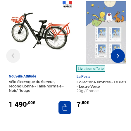
Prix 1 490,00€
Prix 7,50€
Livraison offerte
Nouvelle Attitude
La Poste
Vélo électrique du facteur,
Collector 4 timbres - Le Petit P
reconditionné - Taille normale -
- Lettre Verte
Noir/ Rouge
20g / France
1 490
7
,00€
,50€
Ajouter au panier