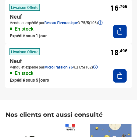
16
,76€
Livraison Offerte
Neuf
Vendu et expédié par
Réseau Electronique
3.75/5
(106)
Ajouter
En stock
Expédié sous 1 jour
18
,49€
Livraison Offerte
Neuf
Vendu et expédié par
Micro Passion 76
4.27/5
(102)
Ajouter
En stock
Expédié sous 5 jours
Nos clients ont aussi consulté
Prix 1 490,00€
Prix 7,50€