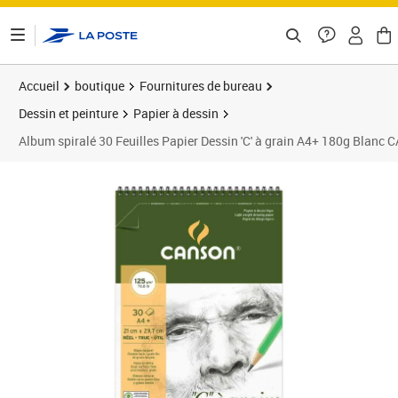
ontenu de la page
Accueil
boutique
Fournitures de bureau
Dessin et peinture
Papier à dessin
Album spiralé 30 Feuilles Papier Dessin 'C' à grain A4+ 180g Blanc
Prix 14,82€
Prix 9
Prix 1
Prix 1