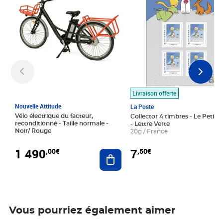
Livraison offerte
Nouvelle Attitude
La Poste
Vélo électrique du facteur,
Collector 4 timbres - Le Petit P
reconditionné - Taille normale -
- Lettre Verte
Noir/ Rouge
20g / France
1 490
7
,00€
,50€
Ajouter au panier
Vous pourriez également aimer