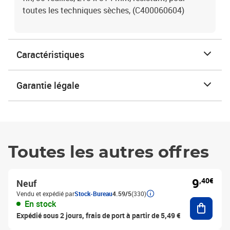
toutes les techniques sèches, (C400060604)
Caractéristiques
Garantie légale
Toutes les autres offres
9
,40€
Neuf
Vendu et expédié par
Stock-Bureau
4.59/5
(330)
Ajouter
En stock
Expédié sous 2 jours, frais de port à partir de 5,49 €