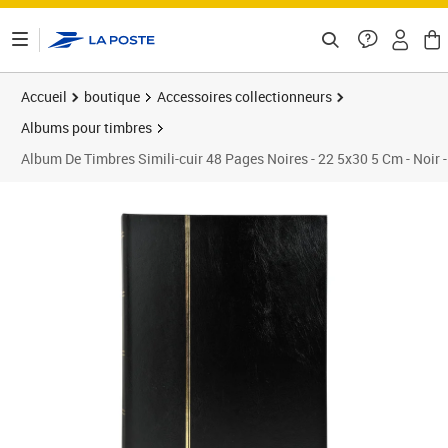
ontenu de la page
Accueil
boutique
Accessoires collectionneurs
Albums pour timbres
Album De Timbres Simili-cuir 48 Pages Noires - 22 5x30 5 Cm - Noir
Prix 38,87€
Prix 4
Prix 4
Prix 6