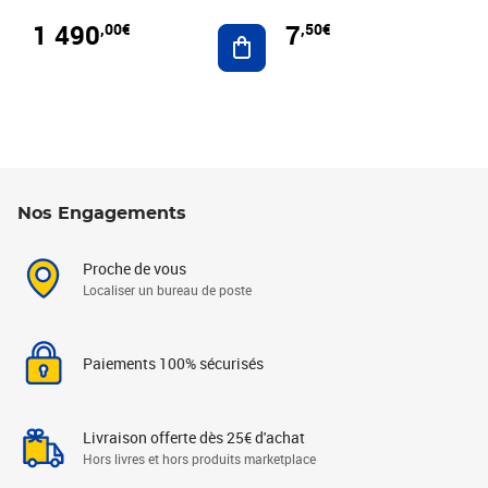
1 490
7
,00€
,50€
Ajouter au panier
Nos Engagements
Proche de vous
Localiser un bureau de poste
Paiements 100% sécurisés
Livraison offerte dès 25€ d'achat
Hors livres et hors produits marketplace