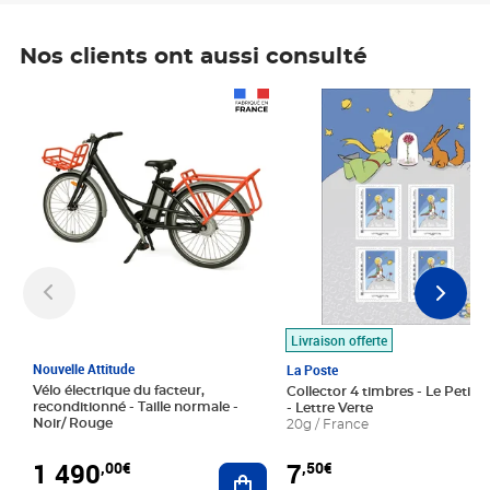
Nos clients ont aussi consulté
Prix 1 490,00€
Prix 7,50€
Livraison offerte
Nouvelle Attitude
La Poste
Vélo électrique du facteur,
Collector 4 timbres - Le Petit P
reconditionné - Taille normale -
- Lettre Verte
Noir/ Rouge
20g / France
1 490
7
,00€
,50€
Ajouter au panier