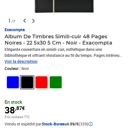
1
/7
Exacompta
Album De Timbres Simili-cuir 48 Pages
Noires - 22 5x30 5 Cm - Noir - Exacompta
Elégante couverture en simili-cuir, esthétique dans une
bibliothèque et offrant résistance au fil du temps. Pages intérieurs
noires, pour une excellente mise en valeur des timbres. Feuille
Voir la description
intercalaire cristal de protection sur chaque page. Intérieur :
Couleur :
Noir
contient 9 bandes en acétate haute transparence par page.
En stock
38
,87€
Prix unitaire TTC
Vendu et expédié par
Stock-Bureau
4.59/5
(329)