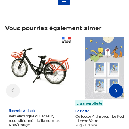
Vous pourriez également aimer
Prix 1 490,00€
Prix 7,50€
Livraison offerte
Nouvelle Attitude
La Poste
Vélo électrique du facteur,
Collector 4 timbres - Le Petit P
reconditionné - Taille normale -
- Lettre Verte
Noir/ Rouge
20g / France