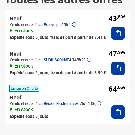
Toutes les autres offres
43
,50€
Neuf
Vendu et expédié par
Exacompta
5/5
(4)
Ajouter
En stock
Expédié sous 5 jours, frais de port à partir de 7,41 €
47
,99€
Neuf
Vendu et expédié par
SURDISCOUNT
4.74/5
(23)
Ajouter
En stock
Expédié sous 2 jours, frais de port à partir de 5,99 €
64
,65€
Livraison Offerte
Neuf
Vendu et expédié par
Réseau Electronique
3.75/5
(106)
Ajouter
En stock
Expédié sous 5 jours