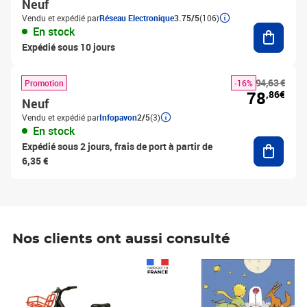
Neuf
Vendu et expédié par
Réseau Electronique
3.75/5
(106)
Ajouter
En stock
Expédié sous 10 jours
94,63 €
Promotion
-16%
78
,86€
Neuf
Vendu et expédié par
Infopavon
2/5
(3)
En stock
Ajouter
Expédié sous 2 jours, frais de port à partir de
6,35 €
Nos clients ont aussi consulté
Prix 1 490,00€
Prix 7,50€