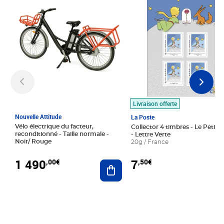
Livraison offerte
Nouvelle Attitude
La Poste
Vélo électrique du facteur,
Collector 4 timbres - Le Petit P
reconditionné - Taille normale -
- Lettre Verte
Noir/ Rouge
20g / France
1 490
7
,00€
,50€
Ajouter au panier