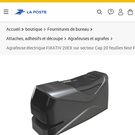
ontenu de la page
Accueil
boutique
Fournitures de bureau
Attaches, adhésifs et découpe
Agrafeuses et agrafes
Agrafeuse électrique FIXATIV 20EX sur secteur Cap 20 feuilles Noir
Prix 61,68€
Prix 5
Prix 6
Prix b
Prix 7