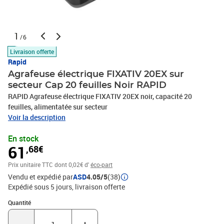
1
/6
Livraison offerte
Rapid
Agrafeuse électrique FIXATIV 20EX sur
secteur Cap 20 feuilles Noir RAPID
RAPID Agrafeuse électrique FIXATIV 20EX noir, capacité 20
feuilles, alimentatée sur secteur
Voir la description
En stock
61
,68€
Prix unitaire TTC
dont 0,02€ d'
éco-part
Vendu et expédié par
ASD
4.05/5
(38)
Expédié sous 5 jours
livraison offerte
Quantité : 1
Quantité