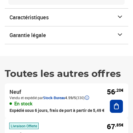
Caractéristiques
Garantie légale
Toutes les autres offres
56
,20€
Neuf
Vendu et expédié par
Stock-Bureau
4.59/5
(330)
Ajouter
En stock
Expédié sous 6 jours, frais de port à partir de 5,49 €
67
,85€
Livraison Offerte