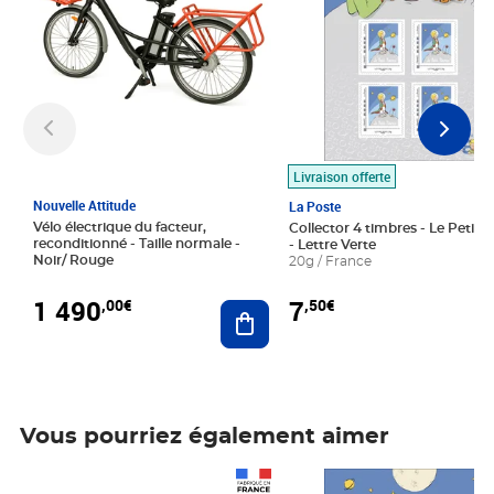
Livraison offerte
Nouvelle Attitude
La Poste
Vélo électrique du facteur,
Collector 4 timbres - Le Petit P
reconditionné - Taille normale -
- Lettre Verte
Noir/ Rouge
20g / France
1 490
7
,00€
,50€
Ajouter au panier
Vous pourriez également aimer
Prix 1 490,00€
Prix 7,50€