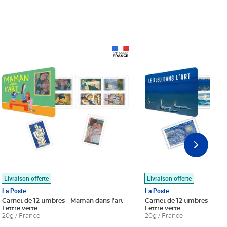
Prix 18,24€
Prix 18,24€
Livraison offerte
Livraison offerte
La Poste
La Poste
Carnet de 12 timbres - Maman dans l'art -
Carnet de 12 timbres - Le bl
Lettre verte
Lettre verte
20g / France
20g / France