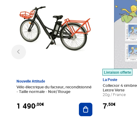
Livraison offerte
La Poste
Nouvelle Attitude
Collector 4 timbres
Vélo électrique du facteur, reconditionné
Lettre Verte
- Taille normale - Noir/ Rouge
20g / France
1 490
7
,00€
,50€
Ajouter au panier