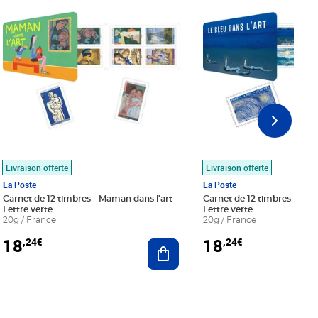
Livraison offerte
Livraison offerte
La Poste
La Poste
Carnet de 12 timbres - Maman dans l'art -
Carnet de 12 timbres - Le bl
Lettre verte
Lettre verte
20g / France
20g / France
18
18
,24€
,24€
r au panier
Ajouter au panier