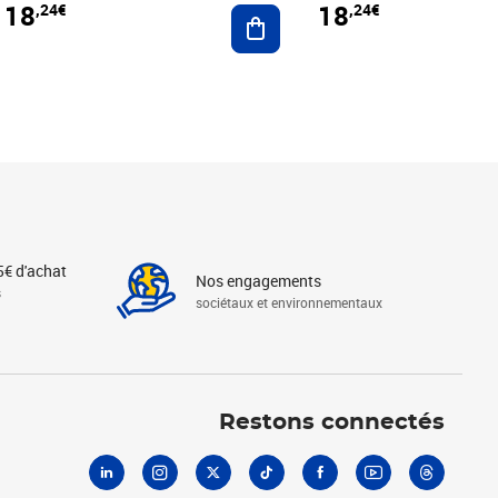
18
18
,24€
,24€
r au panier
Ajouter au panier
5€ d'achat
Nos engagements
s
sociétaux et environnementaux
Linkedin
Instagram
X
Tiktok
Facebook
Youtube
Threads
Restons connectés