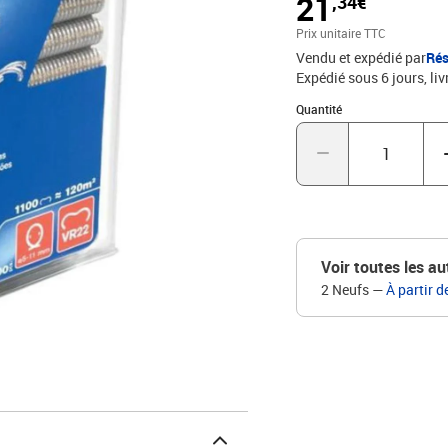
21
,34€
Prix unitaire TTC
Vendu et expédié par
Rés
Expédié sous 6 jours
liv
Quantité : 1
Quantité
Voir toutes les au
2 Neufs
—
À partir d