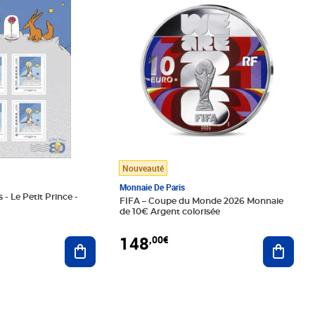
Nouveauté
Monnaie De Paris
 - Le Petit Prince -
FIFA – Coupe du Monde 2026 Monnaie
de 10€ Argent colorisée
148
,00€
Ajouter au panier
Ajoute