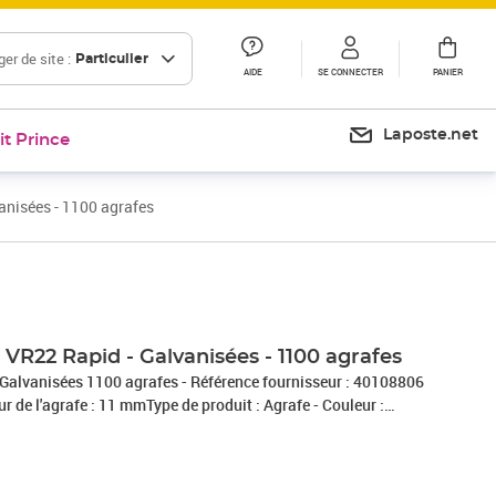
er de site :
Particulier
AIDE
SE CONNECTER
PANIER
Laposte.net
it Prince
anisées - 1100 agrafes
Prix 23,15€
Prix 27,90€
e VR22 Rapid - Galvanisées - 1100 agrafes
 Galvanisées 1100 agrafes - Référence fournisseur : 40108806
ur de l'agrafe : 11 mmType de produit : Agrafe - Couleur :
nisé - Utilisation : Grillage - Nombre d'article : 1100 - Agrafes
sées 1100 agrafes