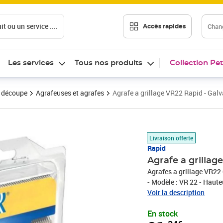
t ou un service ....
Chang
Accès rapides
Les services
Tous nos produits
Collection Pet
t découpe
Agrafeuses et agrafes
Agrafe a grillage VR22 Rapid - Galv
Prix 21,34€
Livraison offerte
Rapid
Agrafe a grillag
Agrafes a grillage VR22
- Modèle : VR 22 - Haute
Argent - Finition : Galva
Voir la description
à grillage VR22 Galvani
En stock