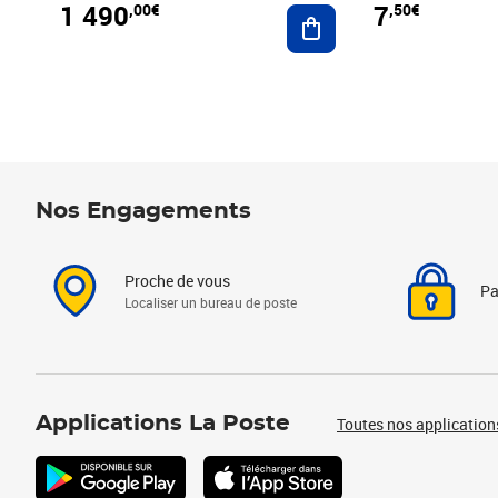
1 490
7
,00€
,50€
Ajouter au panier
Nos Engagements
Proche de vous
Pa
Localiser un bureau de poste
Applications La Poste
Toutes nos application