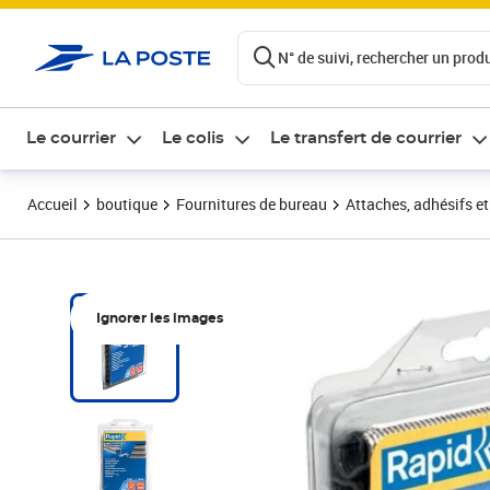
ontenu de la page
N° de suivi, rechercher un produi
Le courrier
Le colis
Le transfert de courrier
Accueil
boutique
Fournitures de bureau
Attaches, adhésifs e
Ignorer les images