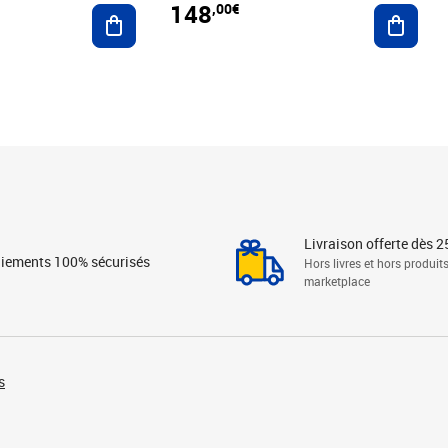
148
,00€
Ajouter au panier
Ajoute
Livraison offerte dès 2
iements 100% sécurisés
Hors livres et hors produit
marketplace
s