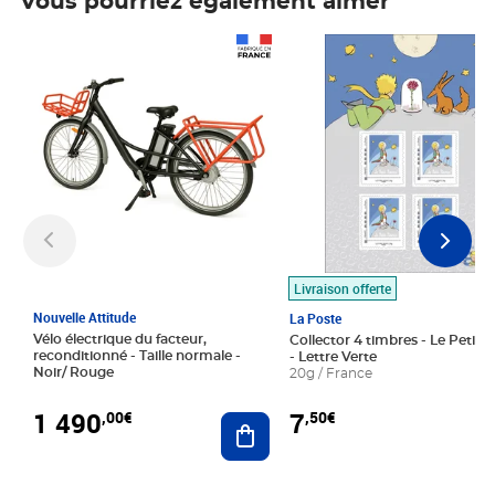
Vous pourriez également aimer
Prix 1 490,00€
Prix 7,50€
Livraison offerte
Nouvelle Attitude
La Poste
Vélo électrique du facteur,
Collector 4 timbres - Le Petit P
reconditionné - Taille normale -
- Lettre Verte
Noir/ Rouge
20g / France
1 490
7
,00€
,50€
Ajouter au panier