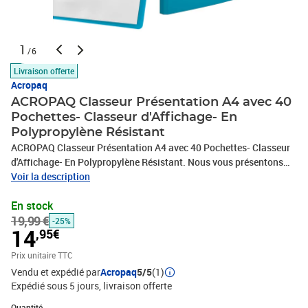
1
/6
Livraison offerte
Acropaq
ACROPAQ Classeur Présentation A4 avec 40
Pochettes- Classeur d'Affichage- En
Polypropylène Résistant
ACROPAQ Classeur Présentation A4 avec 40 Pochettes- Classeur
d'Affichage- En Polypropylène Résistant. Nous vous présentons
notre Display Book vert de haute capacité, la solution ultime pour
Voir la description
une gestion et une présentation efficaces des documents. Ce
En stock
porte-documents de format A4 est métieusement conçu pour
19,99 €
répondre à vos besoins d'organisation de documents tout en
-25%
14
,95€
offrant une protection et une présentation optimales pour vos
précieux documents. Vos documents, œuvres d'art, certificats et
Prix unitaire TTC
présentations resteront en parfait état au fil du temps
Vendu et expédié par
Acropaq
5/5
(1)
Expédié sous 5 jours
livraison offerte
Quantité : 1
Quantité