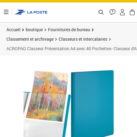
ontenu de la page
Accueil
boutique
Fournitures de bureau
Classement et archivage
Classeurs et intercalaires
ACROPAQ Classeur Présentation A4 avec 40 Pochettes- Classeur d'A
Prix barré 19,99 €
Prix 14,95€