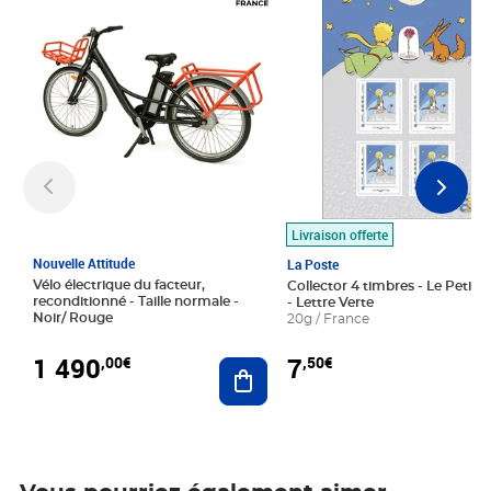
Livraison offerte
Nouvelle Attitude
La Poste
Vélo électrique du facteur,
Collector 4 timbres - Le Petit P
reconditionné - Taille normale -
- Lettre Verte
Noir/ Rouge
20g / France
1 490
7
,00€
,50€
Ajouter au panier