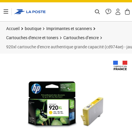
ontenu de la page
Accueil
boutique
Imprimantes et scanners
Cartouches d'encre et toners
Cartouches d’encre
920xl cartouche d'encre authentique grande capacité (cd974ae) - ja
Prix 29,96€
Prix 3
Prix 3
Prix 4