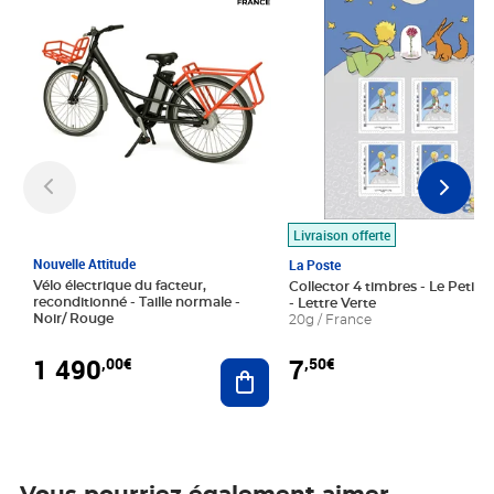
Livraison offerte
Nouvelle Attitude
La Poste
Vélo électrique du facteur,
Collector 4 timbres - Le Petit P
reconditionné - Taille normale -
- Lettre Verte
Noir/ Rouge
20g / France
1 490
7
,00€
,50€
Ajouter au panier