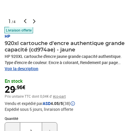
1
/4
Livraison offerte
HP
920xl cartouche d'encre authentique grande
capacité (cd974ae) - jaune
HP 920XL cartouche d'encre jaune grande capacité authentique.
Type d’encre de couleur: Encre à colorant, Rendement par page
d'encre de couleur: 700 pages, Quantité: 1 pièce(s)
Voir la description
En stock
29
,96€
Prix unitaire TTC
dont 0,04€ d'
éco-part
Vendu et expédié par
ASD
4.05/5
(38)
Expédié sous 5 jours
livraison offerte
Quantité : 1
Quantité