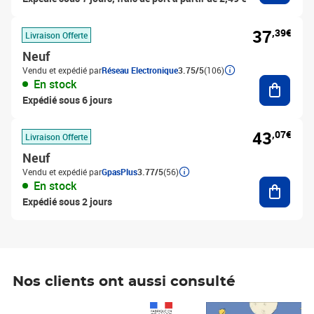
37
,39€
Livraison Offerte
Neuf
Vendu et expédié par
Réseau Electronique
3.75/5
(106)
Ajouter
En stock
Expédié sous 6 jours
43
,07€
Livraison Offerte
Neuf
Vendu et expédié par
GpasPlus
3.77/5
(56)
Ajouter
En stock
Expédié sous 2 jours
Nos clients ont aussi consulté
Prix 1 490,00€
Prix 7,50€