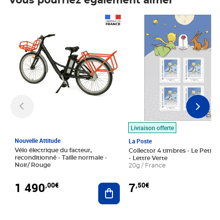
Vous pourriez également aimer
Prix 1 490,00€
Prix 7,50€
Livraison offerte
Nouvelle Attitude
La Poste
Vélo électrique du facteur,
Collector 4 timbres - Le Petit P
reconditionné - Taille normale -
- Lettre Verte
Noir/ Rouge
20g / France
1 490
7
,00€
,50€
Ajouter au panier