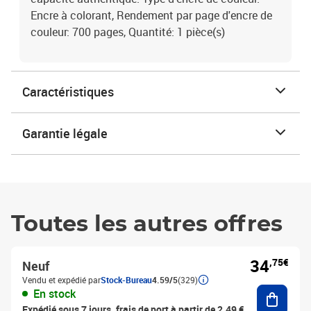
Encre à colorant, Rendement par page d'encre de
couleur: 700 pages, Quantité: 1 pièce(s)
Caractéristiques
Garantie légale
Toutes les autres offres
34
,75€
Neuf
Vendu et expédié par
Stock-Bureau
4.59/5
(329)
Ajouter
En stock
Expédié sous 7 jours, frais de port à partir de 2,49 €