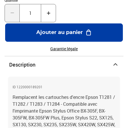
Quantité
Ajouter au panier
Garantie légale
Description
ID 1220000189201
Remplacent les cartouches d'encre Epson T1281 /
T1282 / T1283 / T1284 - Compatible avec
l'imprimante Epson Stylus Office BX-305F, BX-
305FW, BX-305FW Plus, Epson Stylus S22, SX125,
SX130, SX230, SX235, SX235W, SX420W, SX425W,