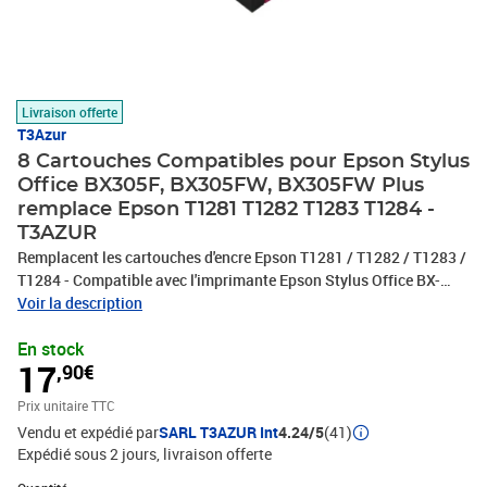
Livraison offerte
T3Azur
8 Cartouches Compatibles pour Epson Stylus
Office BX305F, BX305FW, BX305FW Plus
remplace Epson T1281 T1282 T1283 T1284 -
T3AZUR
Remplacent les cartouches d'encre Epson T1281 / T1282 / T1283 /
T1284 - Compatible avec l'imprimante Epson Stylus Office BX-
305F, BX-305FW, BX-305FW Plus, Epson Stylus S22, SX125,
Voir la description
SX130, SX230, SX235, SX235W, SX420W, SX425W, SX430W,
En stock
SX435W, SX438W, SX445W - Ce lot comprend: 2 Noires (13ml) + 2
17
,90€
Cyan (6,6ml) + 2 Magenta (6,6ml) + 2 Jaunes (6,6ml) avec un
rendement de 5% , repondent à toutes les normes européennes ISO
Prix unitaire TTC
9001/14001, STMC, CE, ROHS - 100% Compatible - Encre de haute
Vendu et expédié par
SARL T3AZUR Int
4.24/5
(41)
qualité qui garantie une excellence qualité d'impression - Marque
Expédié sous 2 jours
livraison offerte
T3AZUR
Quantité : 1