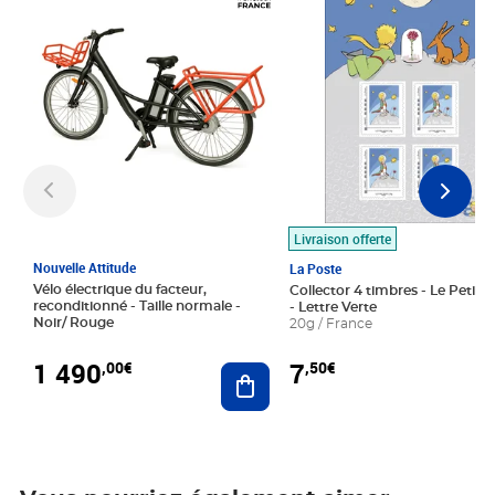
Livraison offerte
Nouvelle Attitude
La Poste
Vélo électrique du facteur,
Collector 4 timbres - Le Petit P
reconditionné - Taille normale -
- Lettre Verte
Noir/ Rouge
20g / France
1 490
7
,00€
,50€
Ajouter au panier