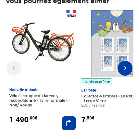
Vous pourriez également aimer
Prix 1 490,00€
Prix 7,50€
Livraison offerte
Nouvelle Attitude
La Poste
Vélo électrique du facteur,
Collector 4 timbres - Le Petit P
reconditionné - Taille normale -
- Lettre Verte
Noir/ Rouge
20g / France
1 490
7
,00€
,50€
Ajouter au panier