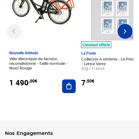
Livraison offerte
Nouvelle Attitude
La Poste
Vélo électrique du facteur,
Collector 4 timbres - Le Petit P
reconditionné - Taille normale -
- Lettre Verte
Noir/ Rouge
20g / France
1 490
7
,00€
,50€
Ajouter au panier
Nos Engagements