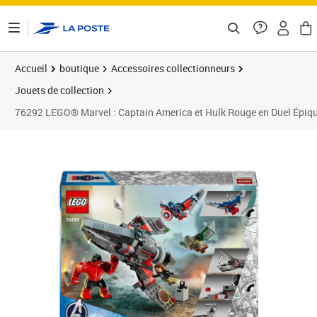
ontenu de la page
Accueil
boutique
Accessoires collectionneurs
Jouets de collection
76292 LEGO® Marvel : Captain America et Hulk Rouge en Duel Épiq
Prix 56,63€
Prix 7