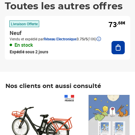
Toutes les autres offres
73
,68€
Livraison Offerte
Neuf
Vendu et expédié par
Réseau Electronique
3.75/5
(106)
Ajouter
En stock
Expédié sous 2 jours
Nos clients ont aussi consulté
Prix 1 490,00€
Prix 7,50€