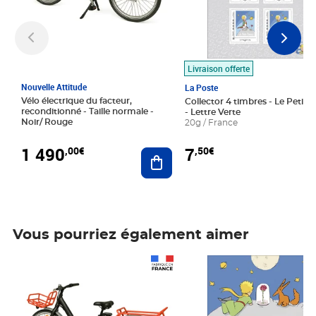
Livraison offerte
Nouvelle Attitude
La Poste
Vélo électrique du facteur,
Collector 4 timbres - Le Petit P
reconditionné - Taille normale -
- Lettre Verte
Noir/ Rouge
20g / France
1 490
7
,00€
,50€
Ajouter au panier
Vous pourriez également aimer
Prix 1 490,00€
Prix 7,50€