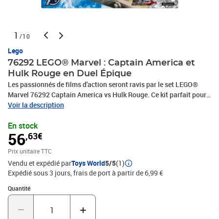
1
/10
Lego
76292 LEGO® Marvel : Captain America et
Hulk Rouge en Duel Épique
Les passionnés de films d'action seront ravis par le set LEGO®
Marvel 76292 Captain America vs Hulk Rouge. Ce kit parfait pour
les enfants dès 7 ans intègre des éléments emblématiques des
Voir la description
super-héros. Avec des minifigurines de Captain America, Hulk
En stock
Rouge, et Faucon, les jeunes aventuriers peuvent recréer des
56
,63€
batailles épiques. Le jet de chasse à construire, avec un cockpit
ouvrant et des fusils à tenons, offre une expérience de jeu
Prix unitaire TTC
interactive. L'application LEGO Builder facilite la construction
Vendu et expédié par
Toys World
5/5
(1)
avec des fonctionnalités de zoom et de rotation en 3D.
Expédié sous 3 jours, frais de port à partir de 6,99 €
Quantité : 1
Quantité