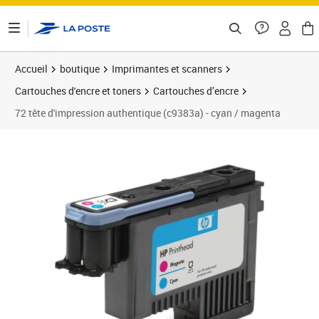
ontenu de la page
Accueil
boutique
Imprimantes et scanners
Cartouches d'encre et toners
Cartouches d’encre
72 tête d'impression authentique (c9383a) - cyan / magenta
Prix 112,90€
Prix 1
Prix 1
Prix 1
Prix 1
Prix 1
Prix b
Prix 1