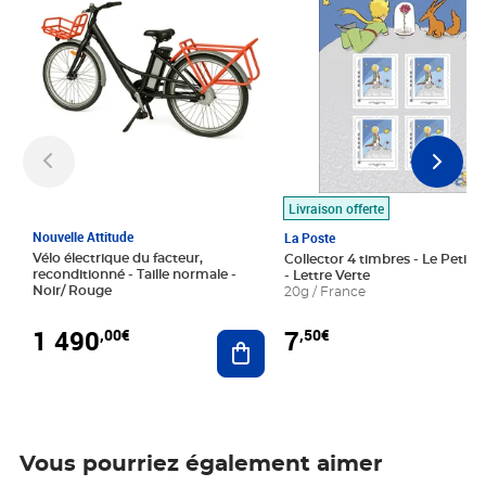
Livraison offerte
Nouvelle Attitude
La Poste
Vélo électrique du facteur,
Collector 4 timbres - Le Petit P
reconditionné - Taille normale -
- Lettre Verte
Noir/ Rouge
20g / France
1 490
7
,00€
,50€
Ajouter au panier
Vous pourriez également aimer