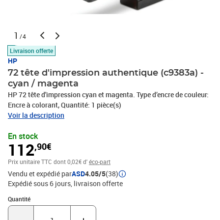
1
/4
Livraison offerte
HP
72 tête d'impression authentique (c9383a) -
cyan / magenta
HP 72 tête d'impression cyan et magenta. Type d’encre de couleur:
Encre à colorant, Quantité: 1 pièce(s)
Voir la description
En stock
112
,90€
Prix unitaire TTC
dont 0,02€ d'
éco-part
Vendu et expédié par
ASD
4.05/5
(38)
Expédié sous 6 jours
livraison offerte
Quantité : 1
Quantité