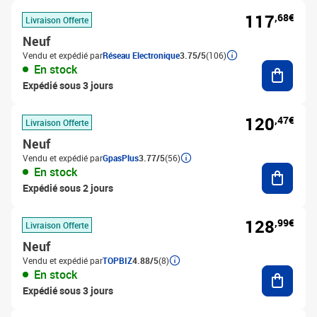
117
,68€
Livraison Offerte
Neuf
Vendu et expédié par
Réseau Electronique
3.75/5
(106)
Ajouter
En stock
Expédié sous 3 jours
120
,47€
Livraison Offerte
Neuf
Vendu et expédié par
GpasPlus
3.77/5
(56)
Ajouter
En stock
Expédié sous 2 jours
128
,99€
Livraison Offerte
Neuf
Vendu et expédié par
TOPBIZ
4.88/5
(8)
Ajouter
En stock
Expédié sous 3 jours