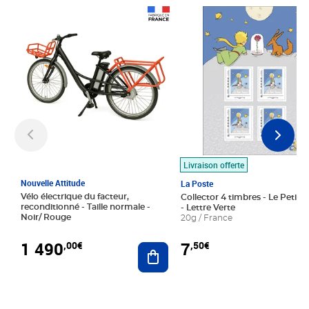
Prix 1 490,00€
Prix 7,50€
Livraison offerte
Nouvelle Attitude
La Poste
Vélo électrique du facteur,
Collector 4 timbres - Le Petit P
reconditionné - Taille normale -
- Lettre Verte
Noir/ Rouge
20g / France
1 490
7
,00€
,50€
Ajouter au panier