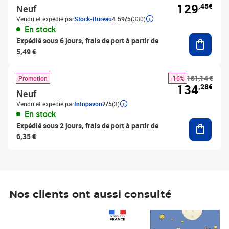
129
,45€
Neuf
Vendu et expédié par
Stock-Bureau
4.59/5
(330)
En stock
Ajouter
Expédié sous 6 jours, frais de port à partir de
5,49 €
161,14 €
Promotion
-16%
134
,28€
Neuf
Vendu et expédié par
Infopavon
2/5
(3)
En stock
Ajouter
Expédié sous 2 jours, frais de port à partir de
6,35 €
Nos clients ont aussi consulté
Prix 1 490,00€
Prix 7,50€