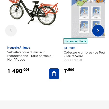
Livraison offerte
Nouvelle Attitude
La Poste
Vélo électrique du facteur,
Collector 4 timbres - Le Petit P
reconditionné - Taille normale -
- Lettre Verte
Noir/ Rouge
20g / France
1 490
7
,00€
,50€
Ajouter au panier