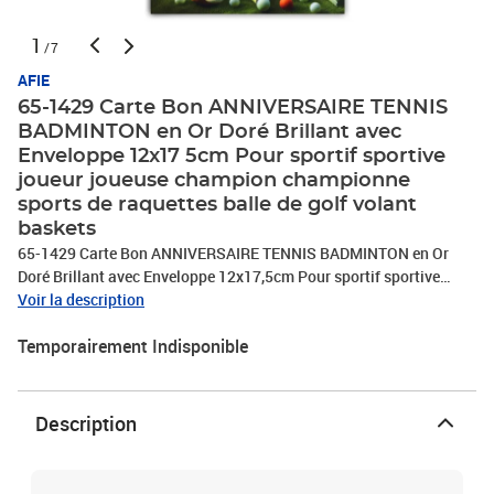
1
/7
AFIE
65-1429 Carte Bon ANNIVERSAIRE TENNIS
BADMINTON en Or Doré Brillant avec
Enveloppe 12x17 5cm Pour sportif sportive
joueur joueuse champion championne
sports de raquettes balle de golf volant
baskets
65-1429 Carte Bon ANNIVERSAIRE TENNIS BADMINTON en Or
Doré Brillant avec Enveloppe 12x17,5cm Pour sportif sportive
joueur joueuse champion championne sports de raquettes balle de
Voir la description
golf volant baskets
Temporairement Indisponible
Description