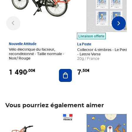
Livraison offerte
Nouvelle Attitude
La Poste
Vélo électrique du facteur,
Collector 4 timbres - Le Petit P
reconditionné - Taille normale -
- Lettre Verte
Noir/ Rouge
20g / France
1 490
7
,00€
,50€
Ajouter au panier
Vous pourriez également aimer
Prix 1 490,00€
Prix 7,50€