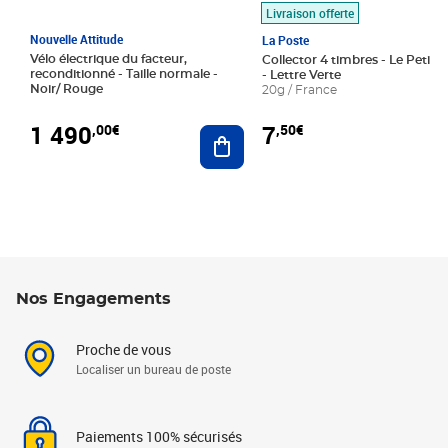
Livraison offerte
Nouvelle Attitude
La Poste
Vélo électrique du facteur,
Collector 4 timbres - Le Petit P
reconditionné - Taille normale -
- Lettre Verte
Noir/ Rouge
20g / France
1 490
7
,00€
,50€
Ajouter au panier
Nos Engagements
Proche de vous
Localiser un bureau de poste
Paiements 100% sécurisés