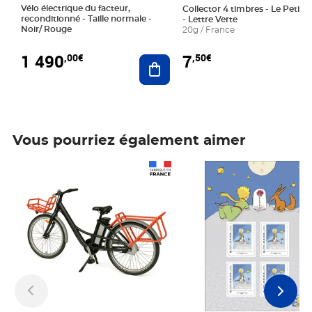
Vélo électrique du facteur,
Collector 4 timbres - Le Petit P
reconditionné - Taille normale -
- Lettre Verte
Noir/ Rouge
20g / France
1 490
7
,00€
,50€
Ajouter au panier
Vous pourriez également aimer
Prix 1 490,00€
Prix 7,50€