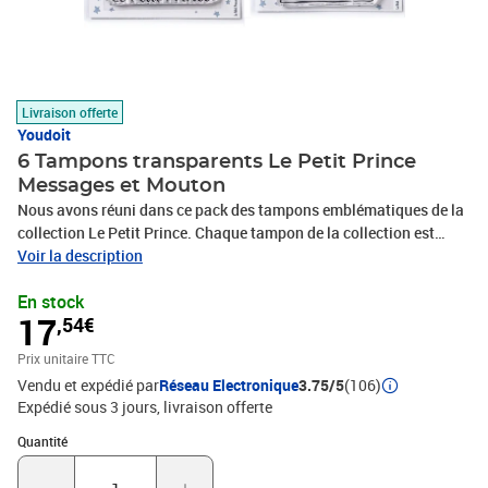
Livraison offerte
Youdoit
6 Tampons transparents Le Petit Prince
Messages et Mouton
Nous avons réuni dans ce pack des tampons emblématiques de la
collection Le Petit Prince. Chaque tampon de la collection est
constitué d'une illustration soigneusement composée qui allie
Voir la description
motifs et secrets du Petit Prince. Son format a été choisi pour
En stock
orner vos plus belles créations : cartes, étiquettes cadeaux, cadres,
17
,54€
guirlande de fanions, ou encore couvertures de mini-albums. Nous
avons imaginé cette gamme de tampons créatifs pour libérer votre
Prix unitaire TTC
créativité. Tampons en photopolymère et non en silicone pour une
Vendu et expédié par
Réseau Electronique
3.75/5
(106)
empreinte et une définition supérieure aux autres tampons.
Expédié sous 3 jours
livraison offerte
Pratique, léger, facile à ranger et à nettoyer. Les tampons
polymères transparents permettent d'embellir les créations grâce à
Quantité : 1
Quantité
de jolis dessins et de jolies écritures. Pour l'utiliser, positionner
votre tampon transparent sur un bloc acrylique prévu à cet effet,