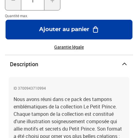
remplissez votre tampon d'une encre spécial tampon. Utilisez du
papier créatif spécial scrapbooking pour réaliser vos plus belles
Quantité max.
créations. Dimensions produit : 9,5 x 6,5 cm.
Ajouter au panier
Garantie légale
Description
ID 3700943710994
Nous avons réuni dans ce pack des tampons
emblématiques de la collection Le Petit Prince.
Chaque tampon de la collection est constitué
d'une illustration soigneusement composée qui
allie motifs et secrets du Petit Prince. Son format
a été choisi pour orner vos plus belles créations :