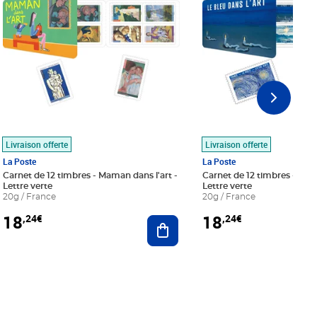
Livraison offerte
Livraison offerte
La Poste
La Poste
Carnet de 12 timbres - Maman dans l'art -
Carnet de 12 timbres - Le bl
Lettre verte
Lettre verte
20g / France
20g / France
18
18
,24€
,24€
r au panier
Ajouter au panier