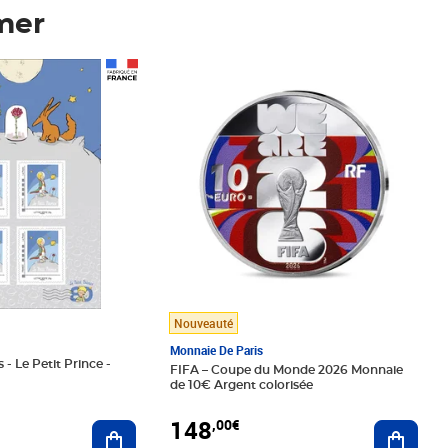
mer
Prix 148,00€
Nouveauté
Monnaie De Paris
 - Le Petit Prince -
FIFA – Coupe du Monde 2026 Monnaie
de 10€ Argent colorisée
148
,00€
Ajouter au panier
Ajoute