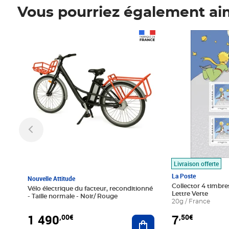
Vous pourriez également ai
Prix 1 490,00€
Prix 7,50€
Livraison offerte
La Poste
Nouvelle Attitude
Collector 4 timbres
Vélo électrique du facteur, reconditionné
Lettre Verte
- Taille normale - Noir/ Rouge
20g / France
1 490
7
,00€
,50€
Ajouter au panier