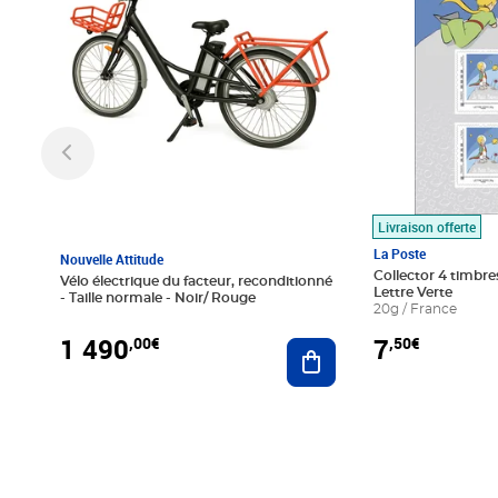
Livraison offerte
La Poste
Nouvelle Attitude
Collector 4 timbres
Vélo électrique du facteur, reconditionné
Lettre Verte
- Taille normale - Noir/ Rouge
20g / France
1 490
7
,00€
,50€
Ajouter au panier