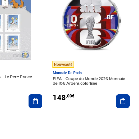
Nouveauté
Monnaie De Paris
 - Le Petit Prince -
FIFA – Coupe du Monde 2026 Monnaie
de 10€ Argent colorisée
148
,00€
Ajouter au panier
Ajoute