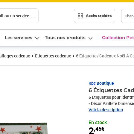
t ou un service ....
Chang
Accès rapides
Les services
Tous nos produits
Collection Pet
llages cadeaux
Etiquettes cadeaux
6 Étiquettes Cadeaux Noël A Co
Prix 2,45€
Kbc Boutique
6 Étiquettes Cad
6 Étiquettes pour identi
- Décor Pailleté Dimensions Étiquettes : 7 x 5 cm Modèles : Assortiment de 2 modèles :
Bougies
Voir la description
En stock
2
,45€