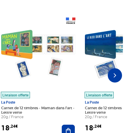
Prix 18,24€
Prix 18,24€
Livraison offerte
Livraison offerte
La Poste
La Poste
Carnet de 12 timbres - Maman dans l'art -
Carnet de 12 timbres - Le bl
Lettre verte
Lettre verte
20g / France
20g / France
18
18
,24€
,24€
r au panier
Ajouter au panier