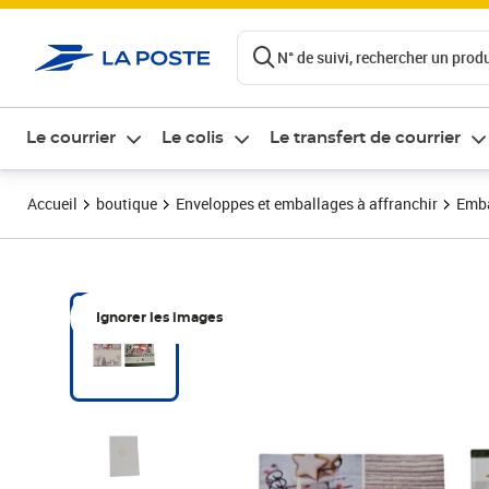
ontenu de la page
N° de suivi, rechercher un produi
Le courrier
Le colis
Le transfert de courrier
Accueil
boutique
Enveloppes et emballages à affranchir
Emba
Ignorer les images