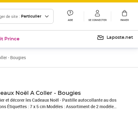
er de site :
Particulier
AIDE
SE CONNECTER
PANIER
Laposte.net
it Prince
ller - Bougies
eaux Noël A Coller - Bougies
fier et décorer les Cadeaux Noël - Pastille autocollante au dos