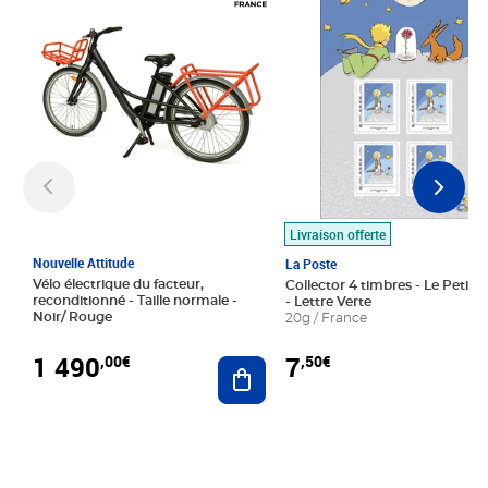
Livraison offerte
Nouvelle Attitude
La Poste
Vélo électrique du facteur,
Collector 4 timbres - Le Petit P
reconditionné - Taille normale -
- Lettre Verte
Noir/ Rouge
20g / France
1 490
7
,00€
,50€
Ajouter au panier