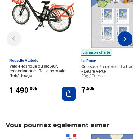
Livraison offerte
Nouvelle Attitude
La Poste
Vélo électrique du facteur,
Collector 4 timbres - Le Petit P
reconditionné - Taille normale -
- Lettre Verte
Noir/ Rouge
20g / France
1 490
7
,00€
,50€
Ajouter au panier
Vous pourriez également aimer
Prix 1 490,00€
Prix 7,50€