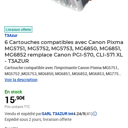
Livraison offerte
T3Azur
6 Cartouches compatibles avec Canon Pixma
MG5751, MG5752, MG5753, MG6850, MG6851,
MG6852 remplace Canon PGI-570, CLI-571 XL
- T3AZUR
Cartouche compatible avec l'imprimante Canon Pixma MG5751,
MG5752 ,MG5753, MG6850, MG6851, MG6852, MG6853, MG7750,
MG7751, MG7752, MG7753, TS8050, TS8051, TS8052, TS8053,
Voir la description
TS9050, TS9055 - 100% Compatible - Remplacent les Canon
En stock
PGI570/CLI571XL - Volume: 22ml + 11ml avec un rendement de
15
,90€
5% , repondent à toutes les normes européennes ISO 9001/14001,
STMC, CE, ROHS . Encre de haute qualité qui garantie une
Prix unitaire TTC
excellence qualité d'impression - Marque T3AZUR
Vendu et expédié par
SARL T3AZUR Int
4.24/5
(41)
Expédié sous 2 jours
livraison offerte
Quantité : 1