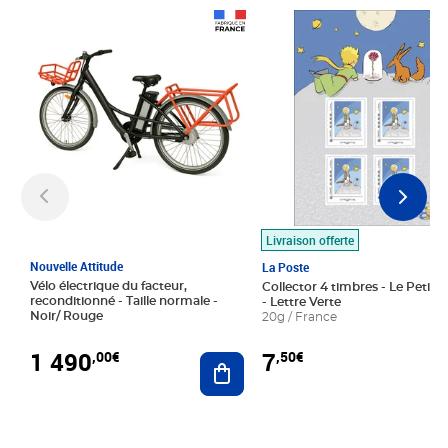
Prix 1 490,00€
Prix 7,50€
Livraison offerte
Nouvelle Attitude
La Poste
Vélo électrique du facteur,
Collector 4 timbres - Le Petit P
reconditionné - Taille normale -
- Lettre Verte
Noir/ Rouge
20g / France
1 490
7
,00€
,50€
Ajouter au panier