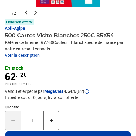
1
/2
Livraison offerte
Apli-Agipa
500 Cartes Visite Blanches 250G.85X54
Référence Interne : 67760Couleur : BlancExpédié de France par
notre entrepot Lyonnais
Voir la description
En stock
62
,12€
Prix unitaire TTC
Vendu et expédié par
MegaCrea
4.54/5
(52)
Expédié sous 10 jours
livraison offerte
Quantité : 1
Quantité