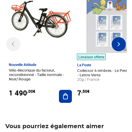
Livraison offerte
Nouvelle Attitude
La Poste
Vélo électrique du facteur,
Collector 4 timbres - Le Petit P
reconditionné - Taille normale -
- Lettre Verte
Noir/ Rouge
20g / France
1 490
7
,00€
,50€
Ajouter au panier
Vous pourriez également aimer