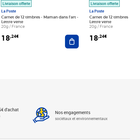
Livraison offerte
Livraison offerte
La Poste
La Poste
Carnet de 12 timbres - Maman dans l'art -
Carnet de 12 timbres - Le bl
Lettre verte
Lettre verte
20g / France
20g / France
18
18
,24€
,24€
r au panier
Ajouter au panier
5€ d'achat
Nos engagements
s
sociétaux et environnementaux