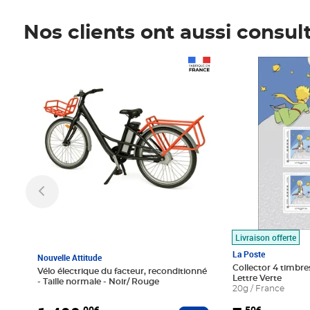
Nos clients ont aussi consul
Prix 1 490,00€
Prix 7,50€
Livraison offerte
La Poste
Nouvelle Attitude
Collector 4 timbres
Vélo électrique du facteur, reconditionné
Lettre Verte
- Taille normale - Noir/ Rouge
20g / France
,00€
,50€
Ajouter au panier