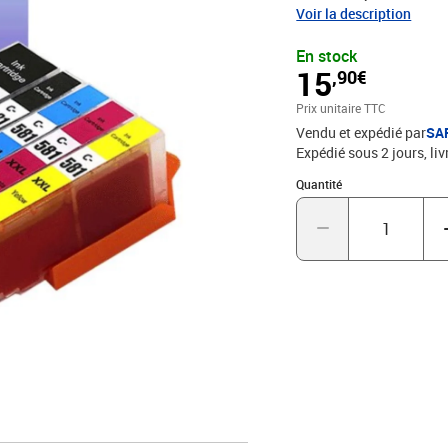
avec un rendement de 5%
Voir la description
9001/14001, STMC, CE, 
En stock
garantie une excellence
15
,90€
Prix unitaire TTC
Vendu et expédié par
SA
Expédié sous 2 jours
liv
Quantité : 1
Quantité