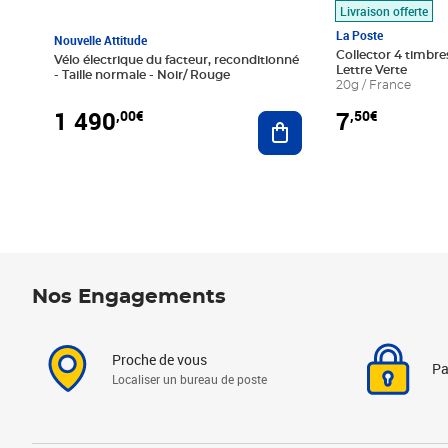
Livraison offerte
La Poste
Nouvelle Attitude
Collector 4 timbres
Vélo électrique du facteur, reconditionné
Lettre Verte
- Taille normale - Noir/ Rouge
20g / France
1 490
7
,00€
,50€
Ajouter au panier
Nos Engagements
Proche de vous
Pa
Localiser un bureau de poste