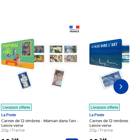
Prix 18,24€
Prix 18,24€
Livraison offerte
Livraison offerte
La Poste
La Poste
Carnet de 12 timbres - Maman dans l'art -
Carnet de 12 timbres - Le bl
Lettre verte
Lettre verte
20g / France
20g / France
,24€
,24€