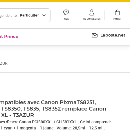
er de site :
Particulier
AIDE
SE CONNECTER
PANIER
Laposte.net
it Prince
AZUR
mpatibles avec Canon PixmaTS8251,
, TS8350, TS835, TS8352 remplace Canon
1 XL - T3AZUR
hes d'encre Canon PGI580XXL / CLI581XXL - Ce lot comprend:
+ 1 cyan + 1 magenta + 1 jaune - Volume: 28,5ml + 12,5 ml