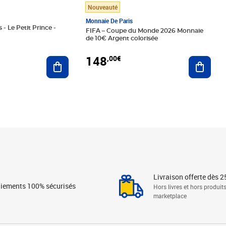
Nouveauté
Monnaie De Paris
 - Le Petit Prince -
FIFA – Coupe du Monde 2026 Monnaie
de 10€ Argent colorisée
148
,00€
Ajouter au panier
Ajoute
Livraison offerte dès 2
iements 100% sécurisés
Hors livres et hors produit
marketplace