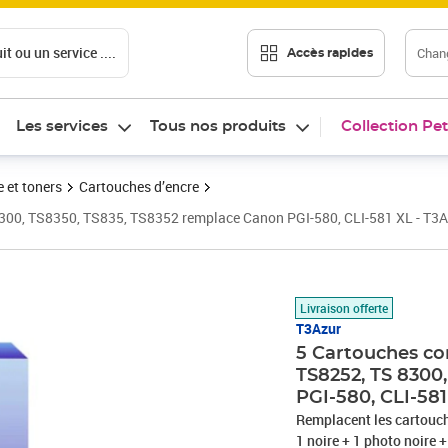
t ou un service ....
Chang
Accès rapides
Les services
Tous nos produits
Collection Pet
 et toners
Cartouches d’encre
300, TS8350, TS835, TS8352 remplace Canon PGI-580, CLI-581 XL - T3
Prix 15,90€
Livraison offerte
T3Azur
5 Cartouches co
TS8252, TS 8300
PGI-580, CLI-58
Remplacent les cartouc
1 noire + 1 photo noire 