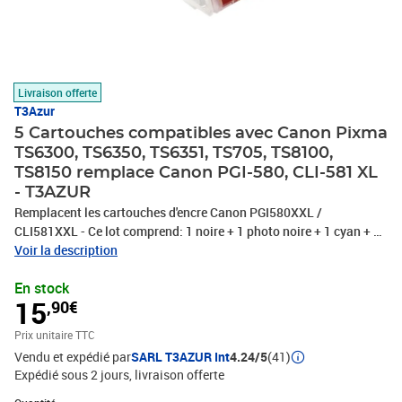
Livraison offerte
T3Azur
5 Cartouches compatibles avec Canon Pixma
TS6300, TS6350, TS6351, TS705, TS8100,
TS8150 remplace Canon PGI-580, CLI-581 XL
- T3AZUR
Remplacent les cartouches d'encre Canon PGI580XXL /
CLI581XXL - Ce lot comprend: 1 noire + 1 photo noire + 1 cyan + 1
magenta + 1 jaune - Volume: 28,5ml + 12,5 ml avec un rendement
Voir la description
de 5% , repondent à toutes les normes européennes ISO
En stock
9001/14001, STMC, CE, ROHS - 100% Compatible - Encre de haute
15
,90€
qualité qui garantie une excellence qualité d'impression - Marque
T3AZUR
Prix unitaire TTC
Vendu et expédié par
SARL T3AZUR Int
4.24/5
(41)
Expédié sous 2 jours
livraison offerte
Quantité : 1