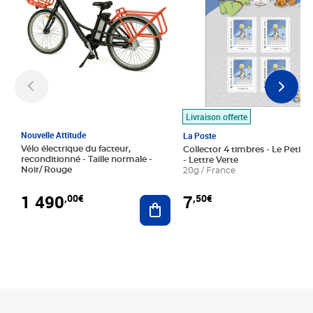
Livraison offerte
Nouvelle Attitude
La Poste
Vélo électrique du facteur,
Collector 4 timbres - Le Petit P
reconditionné - Taille normale -
- Lettre Verte
Noir/ Rouge
20g / France
1 490
7
,00€
,50€
Ajouter au panier