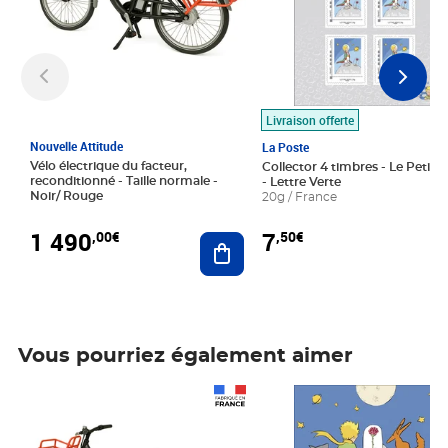
Livraison offerte
Nouvelle Attitude
La Poste
Vélo électrique du facteur,
Collector 4 timbres - Le Petit P
reconditionné - Taille normale -
- Lettre Verte
Noir/ Rouge
20g / France
1 490
7
,00€
,50€
Ajouter au panier
Vous pourriez également aimer
Prix 1 490,00€
Prix 7,50€