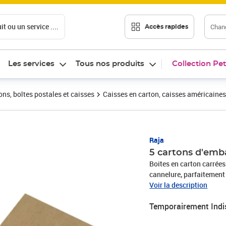
t ou un service ....
Chang
Accès rapides
Les services
Tous nos produits
Collection Pet
ons, boîtes postales et caisses
Caisses en carton, caisses américaines
Raja
5 cartons d'emba
Boites en carton carrées 
cannelure, parfaitement 
d'expédition sont paletti
Voir la description
Dimensions : 20 x 20 x 
Temporairement Indi