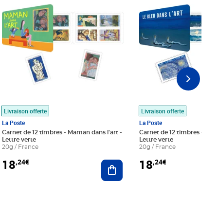
Livraison offerte
Livraison offerte
La Poste
La Poste
Carnet de 12 timbres - Maman dans l'art -
Carnet de 12 timbres - Le bl
Lettre verte
Lettre verte
20g / France
20g / France
18
18
,24€
,24€
r au panier
Ajouter au panier