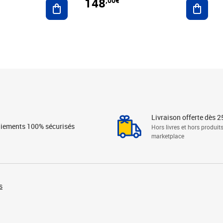
148
,00€
Ajouter au panier
Ajoute
Livraison offerte dès 2
iements 100% sécurisés
Hors livres et hors produit
marketplace
s