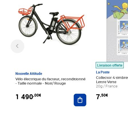
Livraison offerte
La Poste
Nouvelle Attitude
Collector 4 timbres
Vélo électrique du facteur, reconditionné
Lettre Verte
- Taille normale - Noir/ Rouge
20g / France
1 490
7
,00€
,50€
Ajouter au panier