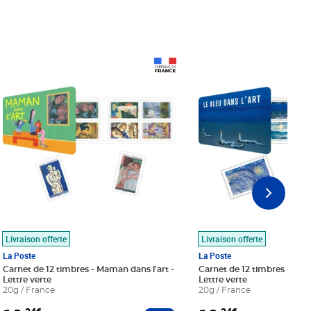
Prix 18,24€
Prix 18,24€
Livraison offerte
Livraison offerte
La Poste
La Poste
Carnet de 12 timbres - Maman dans l'art -
Carnet de 12 timbres - Le bl
Lettre verte
Lettre verte
20g / France
20g / France