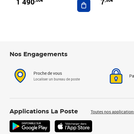
1 490
7
,00€
,50€
Ajouter au panier
Nos Engagements
Proche de vous
Pa
Localiser un bureau de poste
Applications La Poste
Toutes nos application