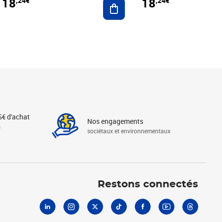
18
18
,24€
,24€
r au panier
Ajouter au panier
5€ d'achat
Nos engagements
s
sociétaux et environnementaux
Linkedin
Instagram
X
Tiktok
Facebook
Youtube
Threads
Restons connectés