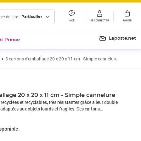
er de site :
Particulier
AIDE
SE CONNECTER
PANIER
Laposte.net
it Prince
5 cartons d'emballage 20 x 20 x 11 cm - Simple cannelure
llage 20 x 20 x 11 cm - Simple cannelure
recyclées et recyclables, très résistantes grâce à leur double
adaptées aux objets lourds et fragiles. Ces cartons
sables. Leur livraison à plat permet de gagner de la place.
11 cm
sponible