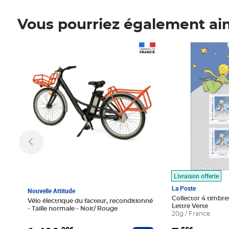
Vous pourriez également ai
Prix 1 490,00€
Prix 7,50€
Livraison offerte
La Poste
Nouvelle Attitude
Collector 4 timbres
Vélo électrique du facteur, reconditionné
Lettre Verte
- Taille normale - Noir/ Rouge
20g / France