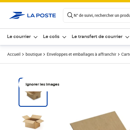
ontenu de la page
N° de suivi, rechercher un produi
Le courrier
Le colis
Le transfert de courrier
Accueil
boutique
Enveloppes et emballages à affranchir
Cart
Ignorer les images