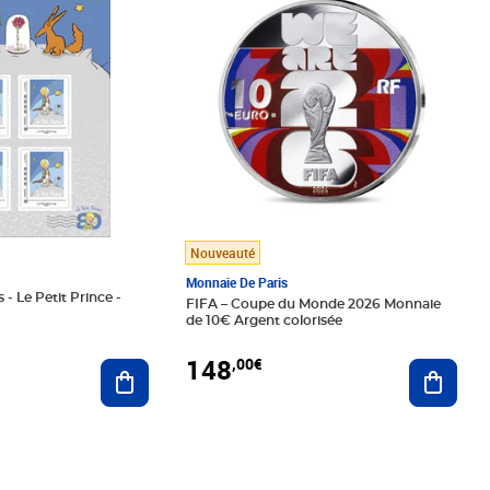
Nouveauté
Monnaie De Paris
 - Le Petit Prince -
FIFA – Coupe du Monde 2026 Monnaie
de 10€ Argent colorisée
148
,00€
Ajouter au panier
Ajoute