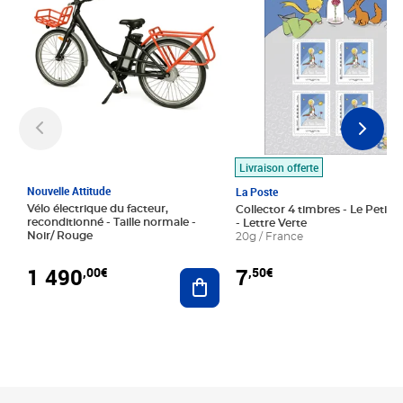
Livraison offerte
Nouvelle Attitude
La Poste
Vélo électrique du facteur,
Collector 4 timbres - Le Petit P
reconditionné - Taille normale -
- Lettre Verte
Noir/ Rouge
20g / France
1 490
7
,00€
,50€
Ajouter au panier