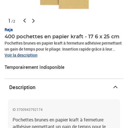
1
/2
Raja
400 pochettes en papier kraft - 17 6 x 25 cm
Pochettes brunes en papier kraft à fermeture adhésive permettant
un gain de temps pour le pliage. Insertion rapide grâce à leur
ouverture pratique et très protectrice. Parfaitement adaptées aux
Voir la description
envois du quotidien. Les pochettes en kraft brun est idéale pour
Temporairement Indisponible
expédier et valoriser des envois de qualité en toute sécurité aux
normes internationales. Produit recyclable. Dimensions : 17.6 x 25
cm
Description
ID 3700943792174
Pochettes brunes en papier kraft à fermeture
adhésive permettant un gain de temps pour le