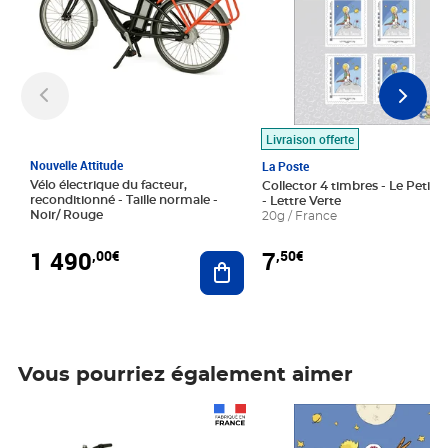
Livraison offerte
Nouvelle Attitude
La Poste
Vélo électrique du facteur,
Collector 4 timbres - Le Petit P
reconditionné - Taille normale -
- Lettre Verte
Noir/ Rouge
20g / France
1 490
7
,00€
,50€
Ajouter au panier
Vous pourriez également aimer
Prix 1 490,00€
Prix 7,50€