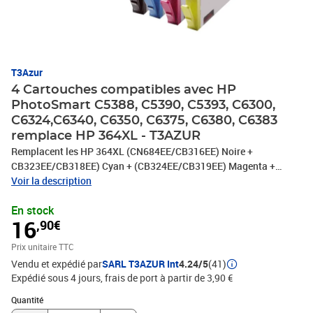
T3Azur
4 Cartouches compatibles avec HP
PhotoSmart C5388, C5390, C5393, C6300,
C6324,C6340, C6350, C6375, C6380, C6383
remplace HP 364XL - T3AZUR
Remplacent les HP 364XL (CN684EE/CB316EE) Noire +
CB323EE/CB318EE) Cyan + (CB324EE/CB319EE) Magenta +
(CB325EE/CB320EE) Jaune- Volume: 18,60ml + 14,60ml (Haute
Voir la description
Capacité) avec un rendement de 5% , repondent à toutes les
En stock
normes européennes ISO 9001/14001, STMC, CE, ROHS . Encre de
16
,90€
haute qualité qui garantie une excellence qualité d'impression -
Marque T3AZUR
Prix unitaire TTC
Vendu et expédié par
SARL T3AZUR Int
4.24/5
(41)
Expédié sous 4 jours, frais de port à partir de 3,90 €
Quantité : 1
Quantité