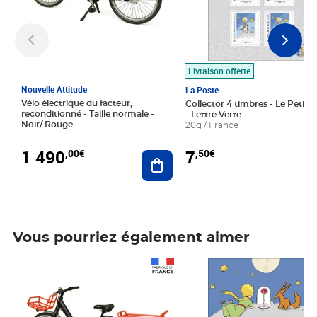
Livraison offerte
Nouvelle Attitude
La Poste
Vélo électrique du facteur,
Collector 4 timbres - Le Petit P
reconditionné - Taille normale -
- Lettre Verte
Noir/ Rouge
20g / France
1 490
7
,00€
,50€
Ajouter au panier
Vous pourriez également aimer
Prix 1 490,00€
Prix 7,50€