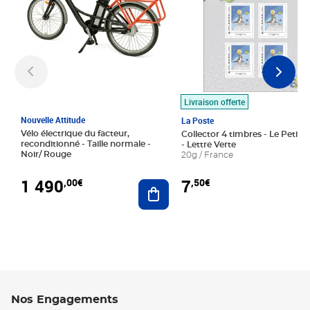
Livraison offerte
Nouvelle Attitude
La Poste
Vélo électrique du facteur,
Collector 4 timbres - Le Petit P
reconditionné - Taille normale -
- Lettre Verte
Noir/ Rouge
20g / France
1 490
7
,00€
,50€
Ajouter au panier
Nos Engagements