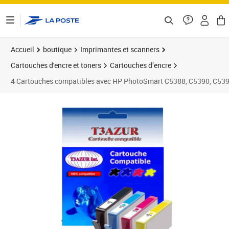
ontenu de la page
Accueil
boutique
Imprimantes et scanners
Cartouches d'encre et toners
Cartouches d’encre
4 Cartouches compatibles avec HP PhotoSmart C5388, C5390, C539
Prix 16,90€