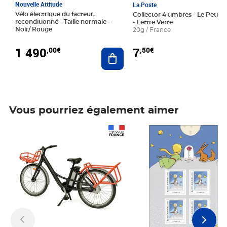
Nouvelle Attitude
La Poste
Vélo électrique du facteur,
Collector 4 timbres - Le Petit P
reconditionné - Taille normale -
- Lettre Verte
Noir/ Rouge
20g / France
1 490
7
,00€
,50€
Ajouter au panier
Vous pourriez également aimer
Prix 1 490,00€
Prix 7,50€