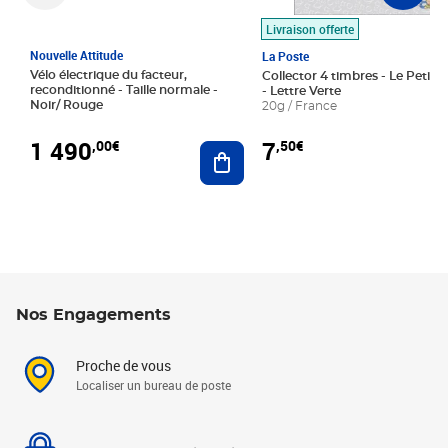
Livraison offerte
Nouvelle Attitude
La Poste
Vélo électrique du facteur,
Collector 4 timbres - Le Petit P
reconditionné - Taille normale -
- Lettre Verte
Noir/ Rouge
20g / France
1 490
7
,00€
,50€
Ajouter au panier
Nos Engagements
Proche de vous
Localiser un bureau de poste