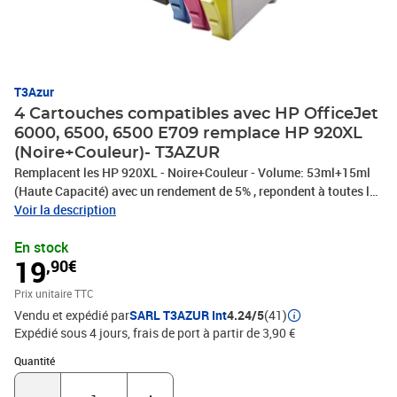
T3Azur
4 Cartouches compatibles avec HP OfficeJet
6000, 6500, 6500 E709 remplace HP 920XL
(Noire+Couleur)- T3AZUR
Remplacent les HP 920XL - Noire+Couleur - Volume: 53ml+15ml
(Haute Capacité) avec un rendement de 5% , repondent à toutes les
normes européennes ISO 9001/14001, STMC, CE, ROHS - Marque
Voir la description
T3AZUR
En stock
19
,90€
Prix unitaire TTC
Vendu et expédié par
SARL T3AZUR Int
4.24/5
(41)
Expédié sous 4 jours, frais de port à partir de 3,90 €
Quantité : 1
Quantité