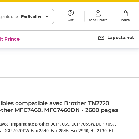
er de site :
Particulier
AIDE
SE CONNECTER
PANIER
Laposte.net
it Prince
ibles compatible avec Brother TN2220,
other MFC7460, MFC7460DN - 2600 pages
 avec l'imprimante Brother DCP 7055, DCP 7055W, DCP 7057,
 DCP 7070DW, Fax 2840, Fax 2845, Fax 2940, HL 2130, HL
W, HL 2240, HL 2240D, HL 2250DN, HL 2270DW, MFC 7360,