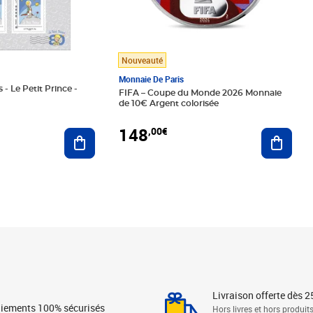
Nouveauté
Monnaie De Paris
 - Le Petit Prince -
FIFA – Coupe du Monde 2026 Monnaie
de 10€ Argent colorisée
148
,00€
Ajouter au panier
Ajoute
Livraison offerte dès 2
iements 100% sécurisés
Hors livres et hors produit