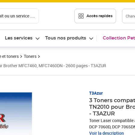
t ou un service ....
Chang
Accès rapides
Les services
Tous nos produits
Collection Pet
 et toners
Toners
our Brother MFC7460, MFC7460DN - 2600 pages - T3AZUR
Prix 39,90€
T3Azur
3 Toners compat
TN2010 pour Br
- T3AZUR
Toner Laser compatible
DCP 7060D, DCP 7065DN,
2132, HL 2135, HL 2135
Voir la description