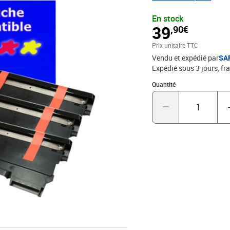
MFC 7360N, MFC 7460, 
En stock
les Toners Brother TN2
39
,90€
avec un rendement de 5%
9001/14001, STMC, CE, R
Prix unitaire TTC
qualité d'impression -
Vendu et expédié par
SA
Expédié sous 3 jours, fra
Quantité : 1
Quantité