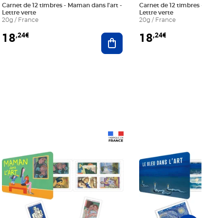
Carnet de 12 timbres - Maman dans l'art -
Carnet de 12 timbres - Le bl
Lettre verte
Lettre verte
20g / France
20g / France
18
18
,24€
,24€
r au panier
Ajouter au panier
Prix 18,24€
Prix 18,24€