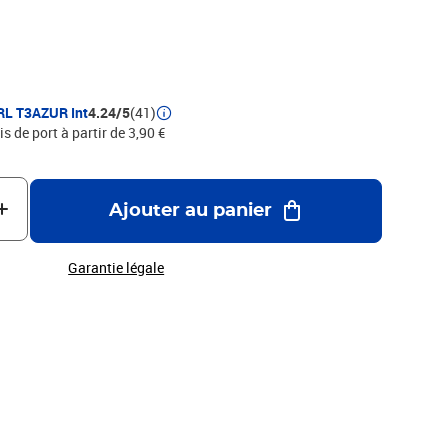
MFC 7460DN, MFC 7860DW- 100% Compatible - Remplacent
220/TN2210/TN2010/TN450 Noire - Capacité: 2 600 pages
 , repondent à toutes les normes européennes ISO
OHS . Encre de haute qualité qui garantie une excellence
 Marque T3AZUR
RL T3AZUR Int
4.24/5
(41)
is de port à partir de 3,90 €
Ajouter au panier
Garantie légale