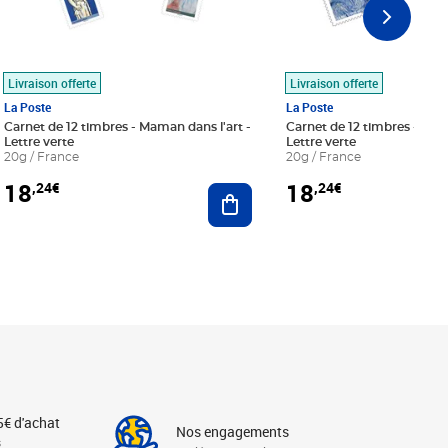
Livraison offerte
Livraison offerte
La Poste
La Poste
Carnet de 12 timbres - Maman dans l'art -
Carnet de 12 timbres - Le bl
Lettre verte
Lettre verte
20g / France
20g / France
18
18
,24€
,24€
r au panier
Ajouter au panier
5€ d'achat
Nos engagements
s