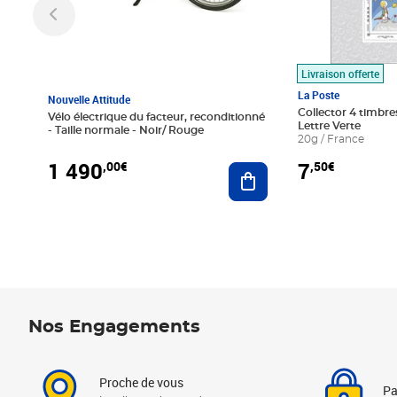
Livraison offerte
La Poste
Nouvelle Attitude
Collector 4 timbres
Vélo électrique du facteur, reconditionné
Lettre Verte
- Taille normale - Noir/ Rouge
20g / France
1 490
7
,00€
,50€
Ajouter au panier
Nos Engagements
Proche de vous
Pa