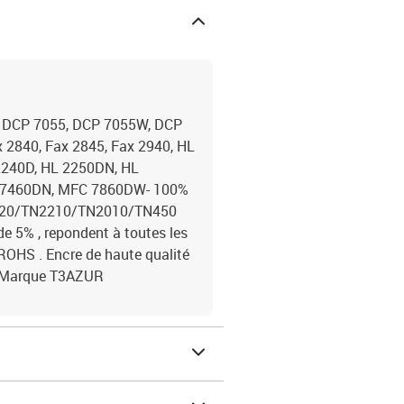
er DCP 7055, DCP 7055W, DCP
2840, Fax 2845, Fax 2940, HL
2240D, HL 2250DN, HL
 7460DN, MFC 7860DW- 100%
N2220/TN2210/TN2010/TN450
e 5% , repondent à toutes les
OHS . Encre de haute qualité
 - Marque T3AZUR