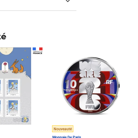
té
Prix 148,00€
Nouveauté
Monnaie De Paris