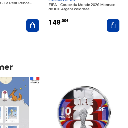
 - Le Petit Prince -
FIFA – Coupe du Monde 2026 Monnaie
de 10€ Argent colorisée
148
,00€
Ajouter au panier
Ajoute
mer
Prix 148,00€