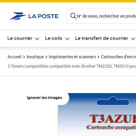
ontenu de la page
N° de suivi, rechercher un produi
Le courrier
Le colis
Le transfert de courrier
Accueil
boutique
Imprimantes et scanners
Cartouches d'encre
3 Toners compatibles compatible avec Brother TN2220, TN2010 p
Ignorer les images