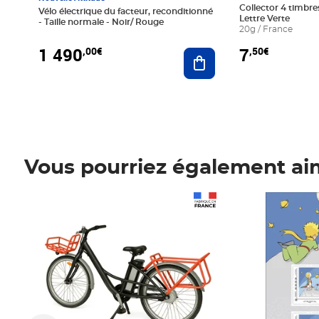
Collector 4 timbres
Vélo électrique du facteur, reconditionné
Lettre Verte
- Taille normale - Noir/ Rouge
20g / France
1 490
7
,00€
,50€
Ajouter au panier
Vous pourriez également ai
Prix 1 490,00€
Prix 7,50€