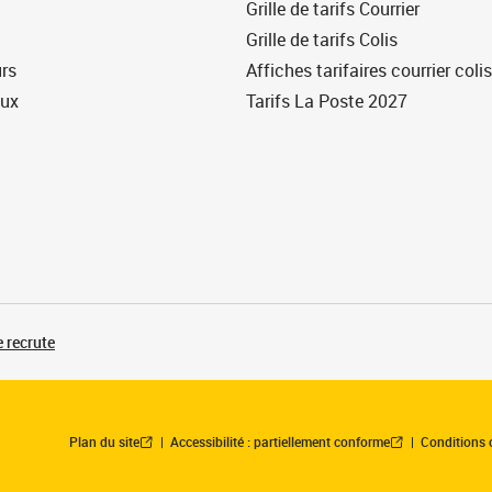
Grille de tarifs Courrier
Grille de tarifs Colis
urs
Affiches tarifaires courrier colis
eux
Tarifs La Poste 2027
 recrute
Plan du site
Accessibilité : partiellement conforme
Conditions 