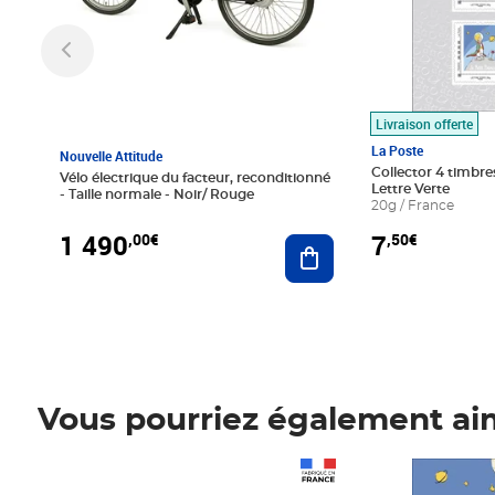
Livraison offerte
La Poste
Nouvelle Attitude
Collector 4 timbres
Vélo électrique du facteur, reconditionné
Lettre Verte
- Taille normale - Noir/ Rouge
20g / France
1 490
7
,00€
,50€
Ajouter au panier
Vous pourriez également ai
Prix 1 490,00€
Prix 7,50€