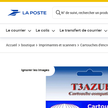
ontenu de la page
N° de suivi, rechercher un produi
Le courrier
Le colis
Le transfert de courrier
Accueil
boutique
Imprimantes et scanners
Cartouches d'encre
Ignorer les images