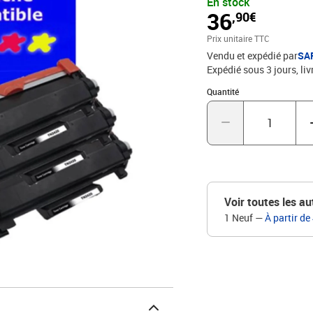
En stock
36
,90€
Prix unitaire TTC
Vendu et expédié par
SA
Expédié sous 3 jours
liv
Quantité : 1
Quantité
Voir toutes les au
1 Neuf
—
À partir de