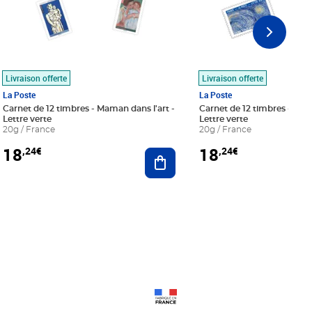
Livraison offerte
Livraison offerte
La Poste
La Poste
Carnet de 12 timbres - Maman dans l'art -
Carnet de 12 timbres - Le bl
Lettre verte
Lettre verte
20g / France
20g / France
18
18
,24€
,24€
r au panier
Ajouter au panier
Prix 18,24€
Prix 18,24€