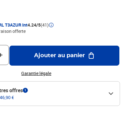
RL T3AZUR Int
4.24/5
(41)
raison offerte
Ajouter au panier
Garantie légale
tres offres
1
 46,90 €