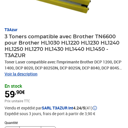
T3Azur
3 Toners compatible avec Brother TN6600
pour Brother HL1030 HL1220 HL1230 HL1240
HL1250 HL1270 HL1430 HL1440 HL1450 -
T3AZUR
Toner Laser compatible avec l'imprimante Brother DCP 1200, DCP
1400, DCP 8020, DCP 8025DN, DCP 8025N, DCP 8040, DCP 8045D,
DCP 8045DN, FAX 4750, FAX 5750, FAX 8350P, FAX 8360P, FAX
Voir la description
8360PLT, FAX 8750P, HL 1030, HL 1220, HL 1230, HL 1240, HL
En stock
1250, HL 1270, HL 1430, HL 1440, HL 1450, HL 1470, HL 1630, HL
59
,90€
1650, HL 1670, HL 1850, HL 1870, HL 5030, HL 5040, HL 5050, HL
5070N, HL 5130, HL 5140, HL 5150D, HL 5150DLT, HL 5170DN, HL
Prix unitaire TTC
P2500, MFC 8220, MFC 8300, MFC 8420, MFC 8440, MFC 8500,
Vendu et expédié par
SARL T3AZUR Int
4.24/5
(41)
MFC 8700, MFC 8820D, MFC 8820DN, MFC 8840D, MFC 8840DN,
Expédié sous 3 jours, frais de port à partir de 3,90 €
MFC 9650, MFC 9660, MFC 9750, MFC 9760, MFC 9850, MFC
9860, MFC 9870, MFC 9880- 100% Compatible - Remplacent les
Quantité : 1
Quantité
Toners Brother TN3060/TN6600/TN7600 Noire - Capacité: 6 000