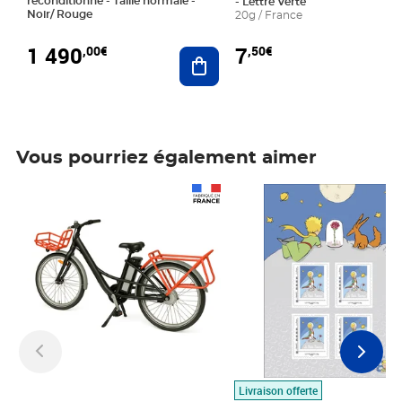
reconditionné - Taille normale -
- Lettre Verte
Noir/ Rouge
20g / France
1 490
7
,00€
,50€
Ajouter au panier
Vous pourriez également aimer
Prix 1 490,00€
Prix 7,50€
Livraison offerte