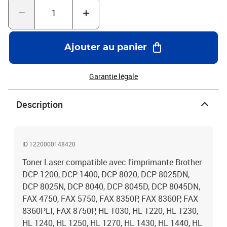
pages avec un rendement de 5% , repondent à toutes les normes
européennes ISO 9001/14001, STMC, CE, ROHS . Encre de haute
qualité qui garantie une excellence qualité d'impression - Marque
T3AZUR
Ajouter au panier
Garantie légale
Description
ID 1220000148420
Toner Laser compatible avec l'imprimante Brother
DCP 1200, DCP 1400, DCP 8020, DCP 8025DN,
DCP 8025N, DCP 8040, DCP 8045D, DCP 8045DN,
FAX 4750, FAX 5750, FAX 8350P, FAX 8360P, FAX
8360PLT, FAX 8750P, HL 1030, HL 1220, HL 1230,
HL 1240, HL 1250, HL 1270, HL 1430, HL 1440, HL