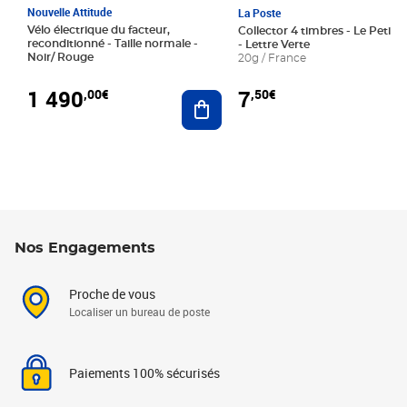
Nouvelle Attitude
La Poste
Vélo électrique du facteur,
Collector 4 timbres - Le Petit P
reconditionné - Taille normale -
- Lettre Verte
Noir/ Rouge
20g / France
1 490
7
,00€
,50€
Ajouter au panier
Nos Engagements
Proche de vous
Localiser un bureau de poste
Paiements 100% sécurisés