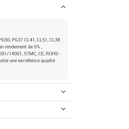
 PG50, PG37 CL41, CL51, CL38
un rendement de 5% ,
9001/14001, STMC, CE, ROHS -
ntie une excellence qualité