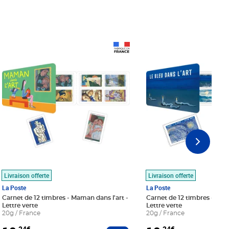
Prix 18,24€
Prix 18,24€
Livraison offerte
Livraison offerte
La Poste
La Poste
Carnet de 12 timbres - Maman dans l'art -
Carnet de 12 timbres - Le bl
Lettre verte
Lettre verte
20g / France
20g / France
,24€
,24€