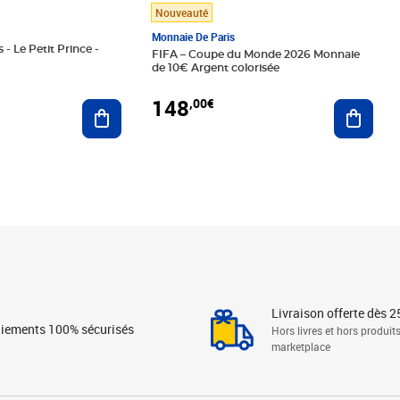
Nouveauté
Monnaie De Paris
 - Le Petit Prince -
FIFA – Coupe du Monde 2026 Monnaie
de 10€ Argent colorisée
148
,00€
Ajouter au panier
Ajoute
Livraison offerte dès 2
iements 100% sécurisés
Hors livres et hors produit
marketplace