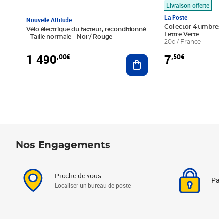
Livraison offerte
La Poste
Nouvelle Attitude
Collector 4 timbres
Vélo électrique du facteur, reconditionné
Lettre Verte
- Taille normale - Noir/ Rouge
20g / France
1 490
7
,00€
,50€
Ajouter au panier
Nos Engagements
Proche de vous
Pa
Localiser un bureau de poste