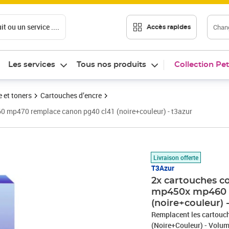
t ou un service ....
Chang
Accès rapides
Les services
Tous nos produits
Collection Pet
 et toners
Cartouches d’encre
 mp470 remplace canon pg40 cl41 (noire+couleur) - t3azur
Prix 39,90€
Livraison offerte
T3Azur
2x cartouches 
mp450x mp460 m
(noire+couleur) 
Remplacent les cartouches d'encre Canon PG
(Noire+Couleur) - Volum