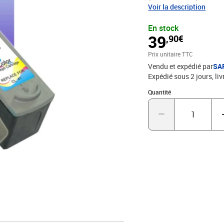
toutes les normes euro
Voir la description
- Encre de haute qualité
En stock
T3AZUR
39
,90€
Prix unitaire TTC
Vendu et expédié par
SA
Expédié sous 2 jours
liv
Quantité : 1
Quantité