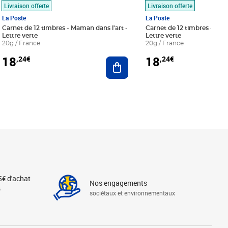
Livraison offerte
Livraison offerte
La Poste
La Poste
Carnet de 12 timbres - Maman dans l'art -
Carnet de 12 timbres - Le bl
Lettre verte
Lettre verte
20g / France
20g / France
18
18
,24€
,24€
r au panier
Ajouter au panier
5€ d'achat
Nos engagements
s
sociétaux et environnementaux