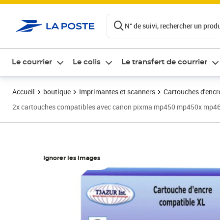
ontenu de la page
N° de suivi, rechercher un produi
Le courrier
Le colis
Le transfert de courrier
Accueil
boutique
Imprimantes et scanners
Cartouches d'encre
2x cartouches compatibles avec canon pixma mp450 mp450x mp460
Ignorer les images