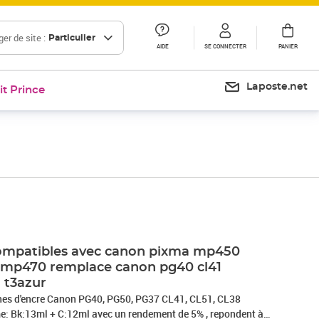
er de site :
Particulier
AIDE
SE CONNECTER
PANIER
Laposte.net
it Prince
compatibles avec canon pixma mp450
p470 remplace canon pg40 cl41
- t3azur
40, PG50, PG37 CL41, CL51, CL38
e: Bk:13ml + C:12ml avec un rendement de 5% , repondent à