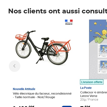
Nos clients ont aussi consul
Prix 1 490,00€
Prix 7,50€
Livraison offerte
La Poste
Nouvelle Attitude
Collector 4 timbres
Vélo électrique du facteur, reconditionné
Lettre Verte
- Taille normale - Noir/ Rouge
20g / France
,00€
,50€
Ajouter au panier