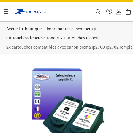
ontenu de la page
Accueil
boutique
Imprimantes et scanners
Cartouches d'encre et toners
Cartouches d’encre
2x cartouches compatibles avec canon pixma ip2700 ip2702 remplace
Prix 49,90€