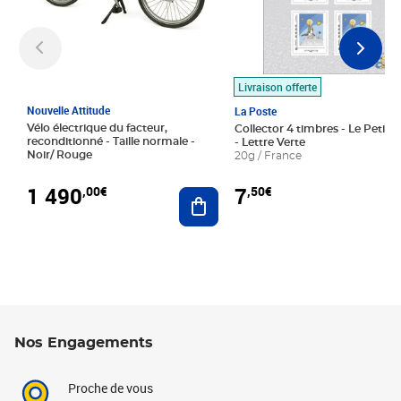
Livraison offerte
Nouvelle Attitude
La Poste
Vélo électrique du facteur,
Collector 4 timbres - Le Petit P
reconditionné - Taille normale -
- Lettre Verte
Noir/ Rouge
20g / France
1 490
7
,00€
,50€
Ajouter au panier
Nos Engagements
Proche de vous