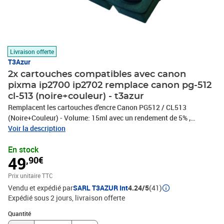
Livraison offerte
T3Azur
2x cartouches compatibles avec canon
pixma ip2700 ip2702 remplace canon pg-512
cl-513 (noire+couleur) - t3azur
Remplacent les cartouches d'encre Canon PG512 / CL513
(Noire+Couleur) - Volume: 15ml avec un rendement de 5% ,
repondent à toutes les normes européennes ISO 9001/14001,
Voir la description
STMC, CE, ROHS - 100% Compatible - Encre de haute qualité qui
En stock
garantie une excellence qualité d'impression - Marque T3AZUR
49
,90€
Prix unitaire TTC
Vendu et expédié par
SARL T3AZUR Int
4.24/5
(41)
Expédié sous 2 jours
livraison offerte
Quantité : 1
Quantité