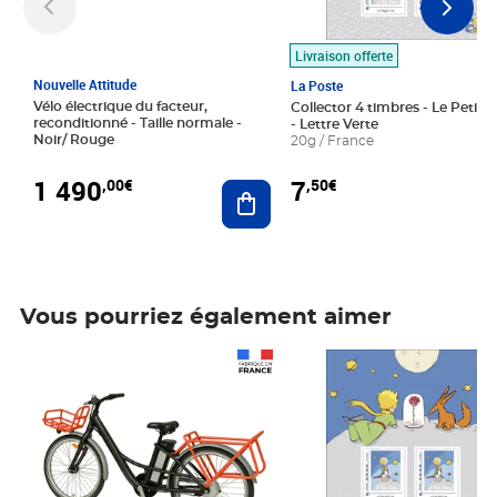
Livraison offerte
Nouvelle Attitude
La Poste
Vélo électrique du facteur,
Collector 4 timbres - Le Petit P
reconditionné - Taille normale -
- Lettre Verte
Noir/ Rouge
20g / France
1 490
7
,00€
,50€
Ajouter au panier
Vous pourriez également aimer
Prix 1 490,00€
Prix 7,50€