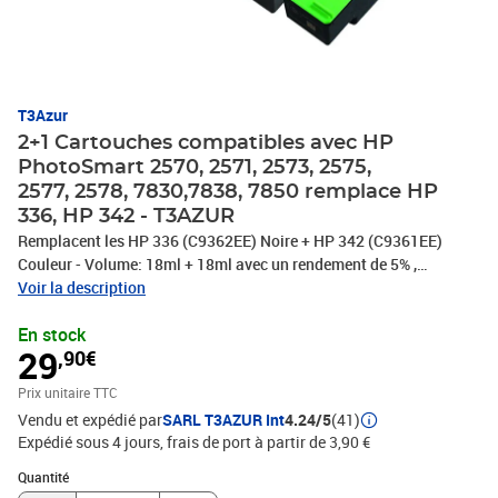
T3Azur
2+1 Cartouches compatibles avec HP
PhotoSmart 2570, 2571, 2573, 2575,
2577, 2578, 7830,7838, 7850 remplace HP
336, HP 342 - T3AZUR
Remplacent les HP 336 (C9362EE) Noire + HP 342 (C9361EE)
Couleur - Volume: 18ml + 18ml avec un rendement de 5% ,
repondent à toutes les normes européennes ISO 9001/14001,
Voir la description
STMC, CE, ROHS . Encre de haute qualité qui garantie une
En stock
excellence qualité d'impression - Marque T3AZUR
29
,90€
Prix unitaire TTC
Vendu et expédié par
SARL T3AZUR Int
4.24/5
(41)
Expédié sous 4 jours, frais de port à partir de 3,90 €
Quantité : 1
Quantité