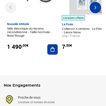
Livraison offerte
Nouvelle Attitude
La Poste
Vélo électrique du facteur,
Collector 4 timbres - Le Petit P
reconditionné - Taille normale -
- Lettre Verte
Noir/ Rouge
20g / France
1 490
7
,00€
,50€
Ajouter au panier
Nos Engagements
Proche de vous
Localiser un bureau de poste