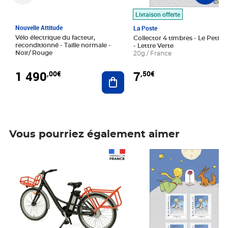
Livraison offerte
Nouvelle Attitude
La Poste
Vélo électrique du facteur,
Collector 4 timbres - Le Petit P
reconditionné - Taille normale -
- Lettre Verte
Noir/ Rouge
20g / France
1 490
7
,00€
,50€
Ajouter au panier
Vous pourriez également aimer
Prix 1 490,00€
Prix 7,50€