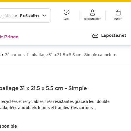
er de site :
Particulier
AIDE
SE CONNECTER
PANIER
Laposte.net
it Prince
20 cartons d'emballage 31 x 21.5 x 5.5 cm - Simple cannelure
allage 31 x 21.5 x 5.5 cm - Simple
recyclées et recyclables, très résistantes grâce à leur double
adaptées aux objets lourds et fragiles. Ces cartons
sables. Leur livraison à plat permet de gagner de la place.
x 5.5 cm
sponible