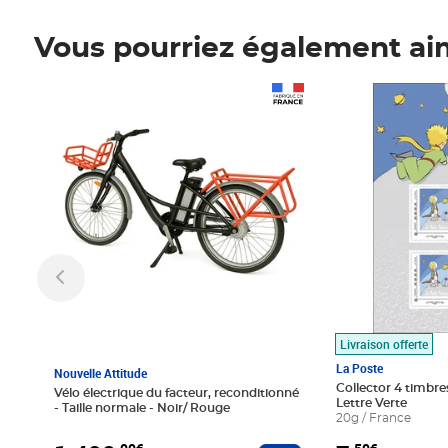
Vous pourriez également ai
Prix 1 490,00€
Prix 7,50€
Livraison offerte
La Poste
Nouvelle Attitude
Collector 4 timbres
Vélo électrique du facteur, reconditionné
Lettre Verte
- Taille normale - Noir/ Rouge
20g / France