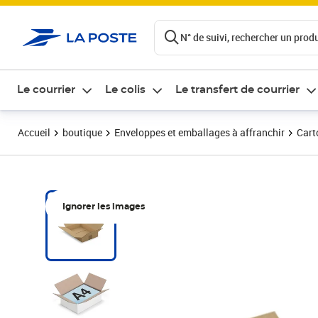
ontenu de la page
N° de suivi, rechercher un produi
Le courrier
Le colis
Le transfert de courrier
Accueil
boutique
Enveloppes et emballages à affranchir
Cart
Ignorer les images