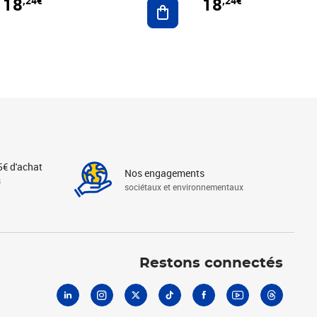
18
18
,24€
,24€
r au panier
Ajouter au panier
5€ d'achat
Nos engagements
s
sociétaux et environnementaux
Linkedin
Instagram
X
Tiktok
Facebook
Youtube
Threads
Restons connectés