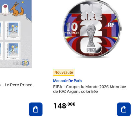
Nouveauté
Monnaie De Paris
 - Le Petit Prince -
FIFA – Coupe du Monde 2026 Monnaie
de 10€ Argent colorisée
148
,00€
Ajouter au panier
Ajoute