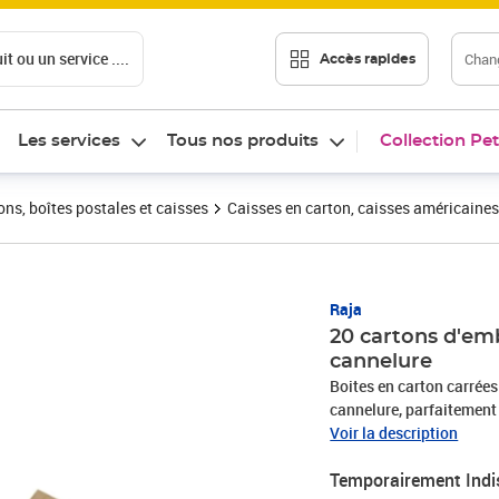
t ou un service ....
Chang
Accès rapides
Les services
Tous nos produits
Collection Pet
ons, boîtes postales et caisses
Caisses en carton, caisses américaines
Raja
20 cartons d'emb
cannelure
Boites en carton carrées 
cannelure, parfaitement 
d'expédition sont paletti
Voir la description
Dimensions : 31 x 21.5 
Temporairement Indi