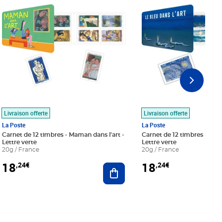
Livraison offerte
Livraison offerte
La Poste
La Poste
Carnet de 12 timbres - Maman dans l'art -
Carnet de 12 timbres - Le bl
Lettre verte
Lettre verte
20g / France
20g / France
18
18
,24€
,24€
r au panier
Ajouter au panier