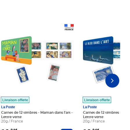
Prix 18,24€
Prix 18,24€
Livraison offerte
Livraison offerte
La Poste
La Poste
Carnet de 12 timbres - Maman dans l'art -
Carnet de 12 timbres - Le bl
Lettre verte
Lettre verte
20g / France
20g / France