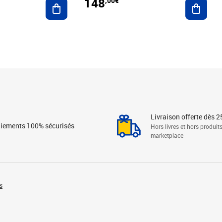
148
,00€
Ajouter au panier
Ajoute
Livraison offerte dès 2
iements 100% sécurisés
Hors livres et hors produit
marketplace
s