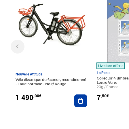
Livraison offerte
La Poste
Nouvelle Attitude
Collector 4 timbres
Vélo électrique du facteur, reconditionné
Lettre Verte
- Taille normale - Noir/ Rouge
20g / France
1 490
7
,00€
,50€
Ajouter au panier