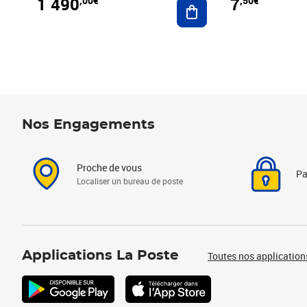
1 490
7
,00€
,50€
Ajouter au panier
Nos Engagements
Proche de vous
Pa
Localiser un bureau de poste
Applications La Poste
Toutes nos application